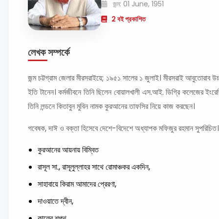
জন্ম: 01 June, 1951
2 বই প্রকাশিত
লেখক সম্পর্কে
জন্ম চট্টগ্রাম জেলার মীরসরাইয়ে; ১৯৫১ সালের ১ জুলাই। মীরসরাই আবুতোরাব উচ্চ
ইতি টানেন। কর্মজীবনে তিনি ছিলেন বোয়ালখালী এস.আই. ডিগ্রি কলেজের ইংরেজি
তিনি লন্ডনে কিতাবুন মুবিন নামক কুরআনের তাফসির নিয়ে কাজ করছেন।
গবেষক, দাঈ ও বক্তা হিসেবে দেশে-বিদেশে অধ্যাপক মফিজুর রহমান সুপরিচিত। চ
কুরআনের আয়নায় বিম্বিত
রাসূল সা., রাসূলুল্লাহর সাথে রোমাঞ্চকর একদিন,
সাহাবায়ে কিরাম আমাদের প্রেরণা,
দাওয়াতে দ্বীন,
কালের শপথ,