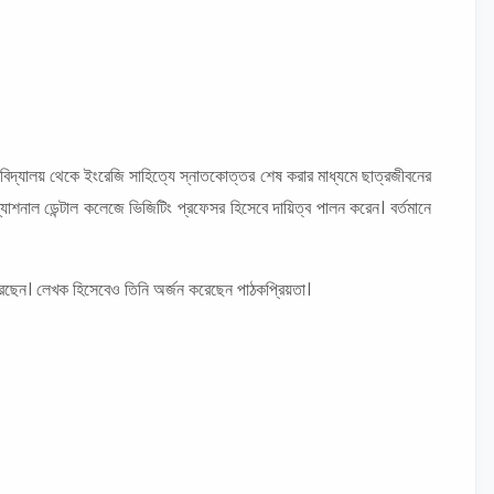
িশ্ববিদ্যালয় থেকে ইংরেজি সাহিত্যে স্নাতকোত্তর শেষ করার মাধ্যমে ছাত্রজীবনের
াশনাল ডেন্টাল কলেজে ভিজিটিং প্রফেসর হিসেবে দায়িত্ব পালন করেন। বর্তমানে
করেছেন। লেখক হিসেবেও তিনি অর্জন করেছেন পাঠকপ্রিয়তা।