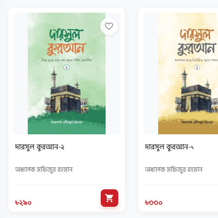
favorite_border
দারসুল কুরআন-২
দারসুল কুরআন-১
অধ্যাপক মফিজুর রহমান
অধ্যাপক মফিজুর রহমান
shopping_cart
৳২৯০
৳৩৩০