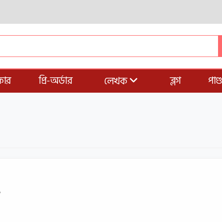
ার
প্রি-অর্ডার
ব্লগ
পাণ
লেখক