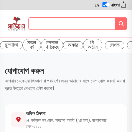
En
বাংলা
সকল
স্পেশাল
প্রি-
মূলপাতা
অফার
লেখক
বই
প্যাকেজ
অর্ডার
যোগাযোগ করুন
আপনার যেকোনো জিজ্ঞাসা বা পরামর্শের জন্য আমাদের সাথে যোগাযোগ করুন। আমরা
দ্রুত উত্তর দেওয়ার চেষ্টা করবো।
অফিস ঠিকানা
৩৪ নর্থব্রুক হল রোড, মাদরাসা মার্কেট (২য় তলা), বাংলাবাজার,
ঢাকা-১১০০