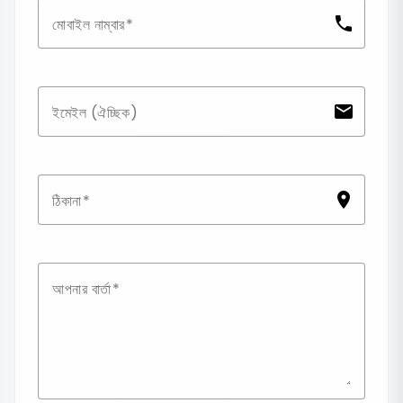
phone
মোবাইল নাম্বার
email
ইমেইল (ঐচ্ছিক)
location_on
ঠিকানা
আপনার বার্তা