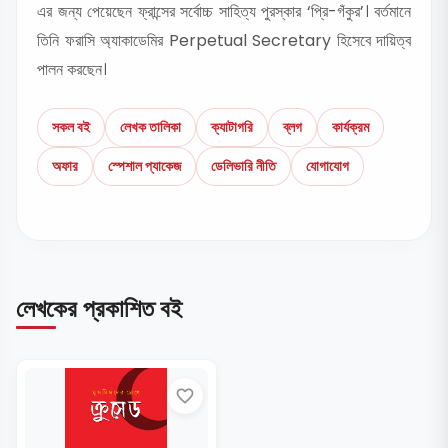
এর জন্য পেয়েছেন ফ্রান্সের সর্বোচ্চ সাহিত্য পুরস্কার ‘প্রি-গঁকুর’। বর্তমানে
তিনি ফরাসি অ্যাকাডেমির Perpetual Secretary হিসেবে দায়িত্ব
পালন করছেন।
সকল বই
লেখক তালিকা
ক্যাটাগরি
ব্লগ
কার্যক্রম
অফার
স্পেশাল প্যাকেজ
ডেলিভারি নীতি
যোগাযোগ
লেখকের প্রকাশিত বই
favorite_border