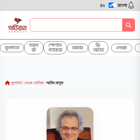
En
বাংলা
সকল
স্পেশাল
প্রি-
মূলপাতা
অফার
লেখক
বই
প্যাকেজ
অর্ডার
মূলপাতা
লেখক তালিকা
আমিন মালুফ