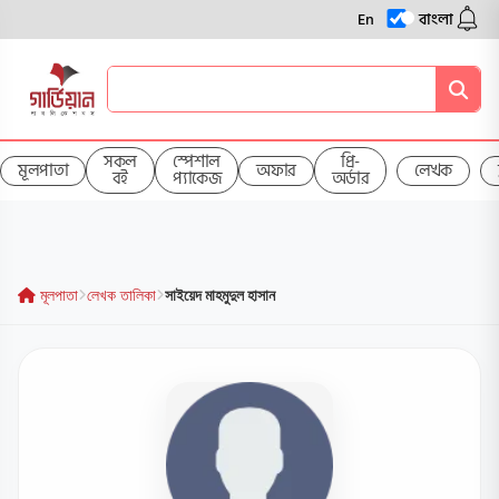
En
বাংলা
সকল
স্পেশাল
প্রি-
মূলপাতা
অফার
লেখক
বই
প্যাকেজ
অর্ডার
মূলপাতা
লেখক তালিকা
সাইয়েদ মাহমুদুল হাসান