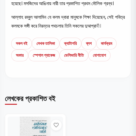
হয়েছে। মসজিদের আঙিনায় নারী তার প্রকাশিত প্রথম মৌলিক গ্রন্থ।
আল্লাহ রব্বুল আলামিন যে কলম দ্বারা মানুষকে শিক্ষা দিয়েছেন, সেই পবিত্র
কলমকে সঙ্গী করে নিরন্তর পথচলায় তিনি সকলের দুআপ্রা
র্থী।
সকল বই
লেখক তালিকা
ক্যাটাগরি
ব্লগ
কার্যক্রম
অফার
স্পেশাল প্যাকেজ
ডেলিভারি নীতি
যোগাযোগ
লেখকের প্রকাশিত বই
favorite_border