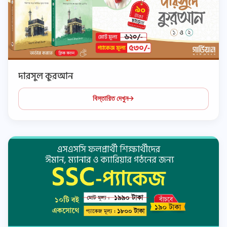
দারসুল কুরআন
বিস্তারিত দেখুন