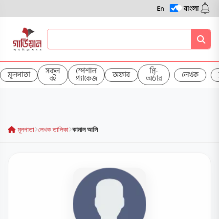
En
বাংলা
সকল
স্পেশাল
প্রি-
মূলপাতা
অফার
লেখক
বই
প্যাকেজ
অর্ডার
মূলপাতা
লেখক তালিকা
কামাল আলি