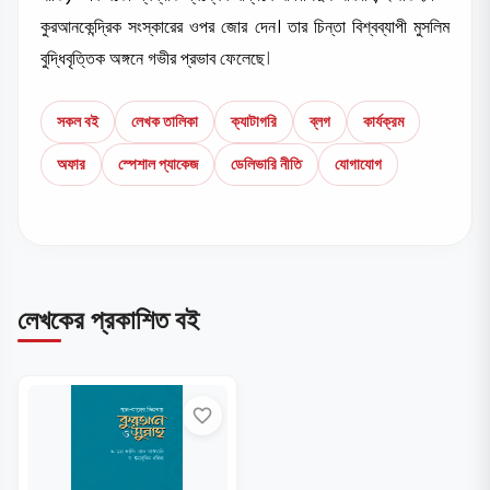
কুরআনকেন্দ্রিক সংস্কারের ওপর জোর দেন। তার চিন্তা বিশ্বব্যাপী মুসলিম
বুদ্ধিবৃত্তিক অঙ্গনে গভীর প্রভাব ফেলেছে
।
সকল বই
লেখক তালিকা
ক্যাটাগরি
ব্লগ
কার্যক্রম
অফার
স্পেশাল প্যাকেজ
ডেলিভারি নীতি
যোগাযোগ
লেখকের প্রকাশিত বই
favorite_border