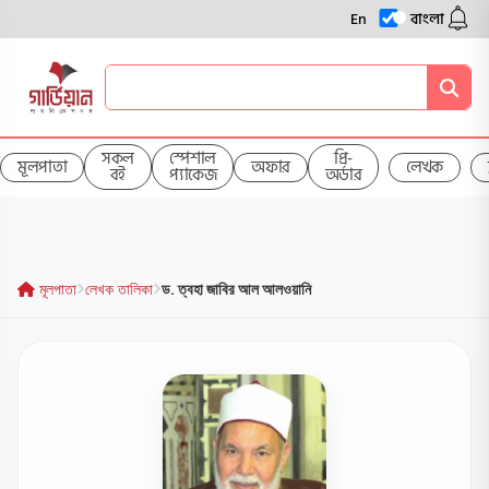
En
বাংলা
সকল
স্পেশাল
প্রি-
মূলপাতা
অফার
লেখক
বই
প্যাকেজ
অর্ডার
মূলপাতা
লেখক তালিকা
ড. ত্বহা জাবির আল আলওয়ানি