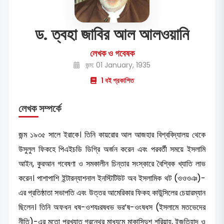
ড. ত্বহা জাবির আল আলওয়ানি
লেখক ও গবেষক
জন্ম: 01 January, 1935
1 বই প্রকাশিত
লেখক সম্পর্কে
জন্ম ১৯৩৫ সালে ইরাকে। তিনি কায়রোর আল আজহার বিশ্ববিদ্যালয় থেকে
উসুলুল ফিকহে পিএইচডি ডিগ্রি অর্জন করেন এবং পরবর্তী সময়ে ইসলামি
আইন, কুরআন গবেষণা ও সমকালীন চিন্তার সংস্কারে বৈশ্বিক খ্যাতি লাভ
করেন। পাশাপাশি ইন্টারন্যাশনাল ইনস্টিটিউট অব ইসলামিক থট (ওওওঞ)-
এর প্রতিষ্ঠাতা সভাপতি এবং উত্তর আমেরিকার ফিকহ কাউন্সিলের চেয়ারম্যান
ছিলেন। তিনি অফধন ধষ-ওশযঃরষধভ ভর’ষ-ওংষধস (ইসলামে মতভেদের
নীতি)-এর মতো প্রখ্যাত গ্রন্থের মাধ্যমে মাকাসিদুশ শরিয়াহ, ইজতিহাদ ও