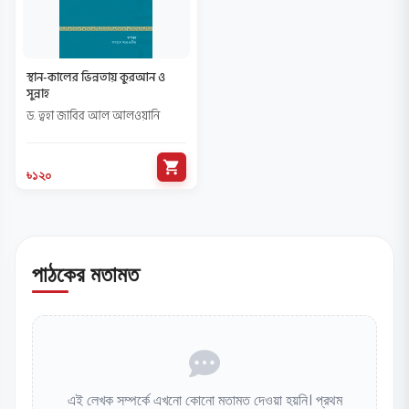
স্থান-কালের ভিন্নতায় কুরআন ও
সুন্নাহ
ড. ত্বহা জাবির আল আলওয়ানি
shopping_cart
৳১২০
পাঠকের মতামত
এই লেখক সম্পর্কে এখনো কোনো মতামত দেওয়া হয়নি। প্রথম