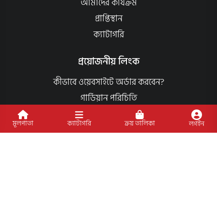
আমাদের কার্যক্রম
প্রাপ্তিস্থান
ক্যাটাগরি
প্রয়োজনীয় লিংক
কীভাবে ওয়েবসাইটে অর্ডার করবেন?
গার্ডিয়ান পরিচিতি
পাণ্ডুলিপি শর্তাবলী
মূলপাতা
ক্যাটাগরি
ক্রয় তালিকা
লগইন
যোগাযোগ
ব্যবহারের শর্তাবলি
মূল্য পরিশোধ পদ্ধতি
ডেলিভারি নীতি
পণ্য ফেরত ও পরিবর্তন নীতি
মূল্য ফেরতনীতি