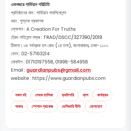
একনজরে গার্ডিয়ান পরিচিতি
প্রতিষ্ঠানের নাম : গার্ডিয়ান পাবলিকেশন্স
ধরন : পুস্তক প্রকাশক
স্লোগান : A Creation For Truths
ট্রেড লাইসেন্স নম্বর :
TRAD/DSCC/327390/2019
ঠিকানা
:
৩৪ নর্থব্রুক হল রোড (২য় তলা), বাংলাবাজার, ঢাকা-১১০০
ফোন : 02-57163214
মোবাইল : 01710197558, 01998-584958
Email :
guardianpubs@gmail.com
website : https://www.guardianpubs.com
সকল বই
লেখক তালিকা
ক্যাটাগরি
ব্লগ
কার্যক্রম
অফার
স্পেশাল প্যাকেজ
ডেলিভারি নীতি
যোগাযোগ