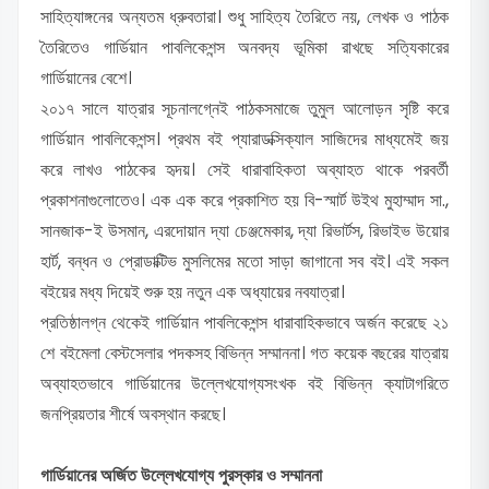
সাহিত্যাঙ্গনের অন্যতম ধ্রুবতারা। শুধু সাহিত্য তৈরিতে নয়, লেখক ও পাঠক
তৈরিতেও গার্ডিয়ান পাবলিকেশন্স অনবদ্য ভূমিকা রাখছে সত্যিকারের
গার্ডিয়ানের বেশে।
২০১৭ সালে যাত্রার সূচনালগ্নেই পাঠকসমাজে তুমুল আলোড়ন সৃষ্টি করে
গার্ডিয়ান পাবলিকেশন্স। প্রথম বই প্যারাডক্সিক্যাল সাজিদের মাধ্যমেই জয়
করে লাখও পাঠকের হৃদয়। সেই ধারাবাহিকতা অব্যাহত থাকে পরবর্তী
প্রকাশনাগুলোতেও। এক এক করে প্রকাশিত হয় বি-স্মার্ট উইথ মুহাম্মাদ সা.,
সানজাক-ই উসমান, এরদোয়ান দ্যা চেঞ্জমেকার, দ্যা রিভার্টস, রিভাইভ উয়োর
হার্ট, বন্ধন ও প্রোডাক্টিভ মুসলিমের মতো সাড়া জাগানো সব বই। এই সকল
বইয়ের মধ্য দিয়েই শুরু হয় নতুন এক অধ্যায়ের নবযাত্রা।
প্রতিষ্ঠালগ্ন থেকেই গার্ডিয়ান পাবলিকেশন্স ধারাবাহিকভাবে অর্জন করেছে ২১
শে বইমেলা বেস্টসেলার পদকসহ বিভিন্ন সম্মাননা। গত কয়েক বছরের যাত্রায়
অব্যাহতভাবে গার্ডিয়ানের উল্লেখযোগ্যসংখক বই বিভিন্ন ক্যাটাগরিতে
জনপ্রিয়তার শীর্ষে অবস্থান করছে।
গার্ডিয়ানের অর্জিত উল্লেখযোগ্য পুরস্কার ও সম্মাননা