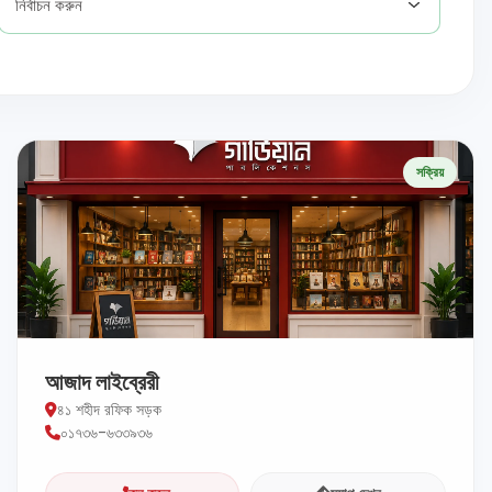
নির্বাচন করুন
সক্রিয়
আজাদ লাইব্রেরী
৪১ শহীদ রফিক সড়ক
০১৭৩৬-৬৩৩৯৩৬