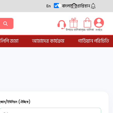
En
বাংলা
প্রাপ্তিস্থান
ক্রয় তালিকা
উপহার তালিকা
লগইন
্ডলিপি জমা
আমাদের কার্যক্রম
গার্ডিয়ান পরিচিতি
জোন/ইউনিয়ন (ঐচ্ছিক)