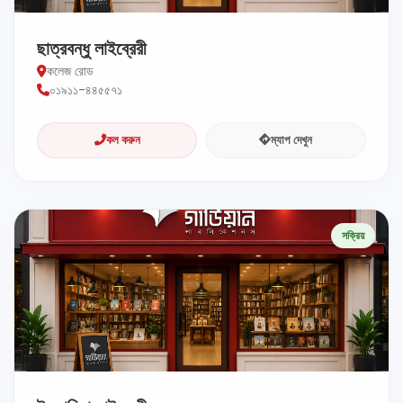
ছাত্রবন্ধু লাইব্রেরী
কলেজ রোড
০১৯১১-৪৪৫৫৭১
কল করুন
ম্যাপ দেখুন
সক্রিয়