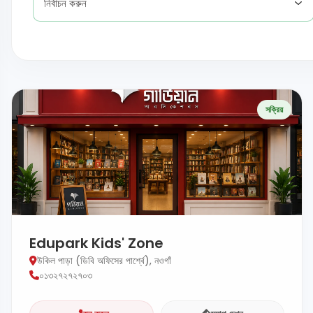
নির্বাচন করুন
সক্রিয়
Edupark Kids' Zone
উকিল পাড়া (ডিবি অফিসের পার্শ্বে), নওগাঁ
০১৩২৭২৭২৭০৩