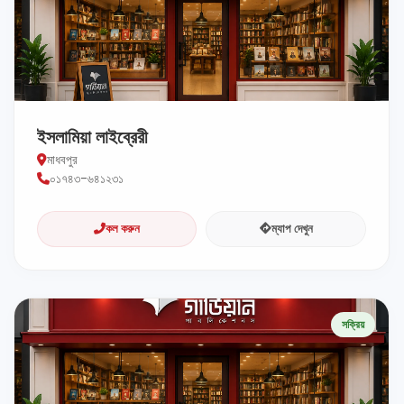
ইসলামিয়া লাইব্রেরী
মাধবপুর
০১৭৪৩-৬৪১২৩১
কল করুন
ম্যাপ দেখুন
সক্রিয়