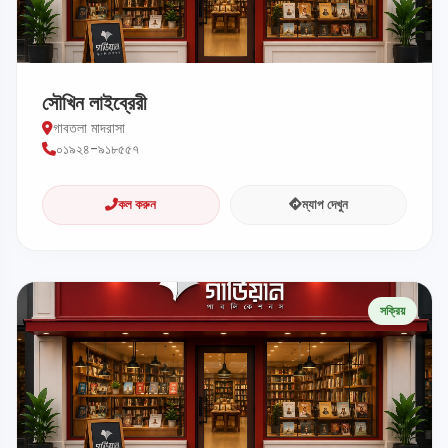
সৌখিন লাইব্রেরী
গাবতলা মাদরাসা
০১৯২৪-৯১৮৫৫৭
কল করুন
ম্যাপ দেখুন
সক্রিয়