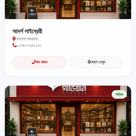
আদর্শ লাইব্রেরী
গাবতলা মাদরাসা
০১৭৪৩-৬৪১২৩১
কল করুন
ম্যাপ দেখুন
সক্রিয়