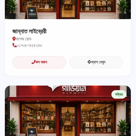
জান্নাত লাইব্রেরী
কলেজ রোড
০১৭৩৫-৪৫৪২৪৫
কল করুন
ম্যাপ দেখুন
সক্রিয়