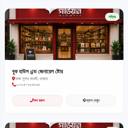
সক্রিয়
বুক হাউস এন্ড জেনারেল ষ্টোর
খাজা সুপার মার্কেট, চাষাড়া
০১৭০৪-৮৮৪৮৬৫
কল করুন
ম্যাপ দেখুন