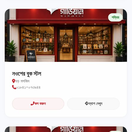
সক্রিয়
নওশের বুক স্টল
বড় মসজিদ
০১৮৪১-০৭৩৯৪৪
কল করুন
ম্যাপ দেখুন