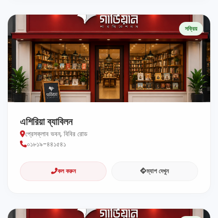
সক্রিয়
এশিরিয়া ব্যাবিলন
প্রেসক্লাব ভবন, বিবির রোড
০১৮১৯-৪৪১৫৪১
কল করুন
ম্যাপ দেখুন