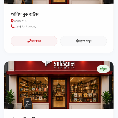
আনিস বুক হাউজ
কলেজ রোড
০১৯৪৭-৭০০৩৩৫
কল করুন
ম্যাপ দেখুন
সক্রিয়