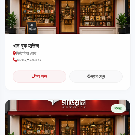
খান বুক হাউজ
ভিক্টোরিয়া রোড
০১৭১২-১২৮৯৯৫
কল করুন
ম্যাপ দেখুন
সক্রিয়