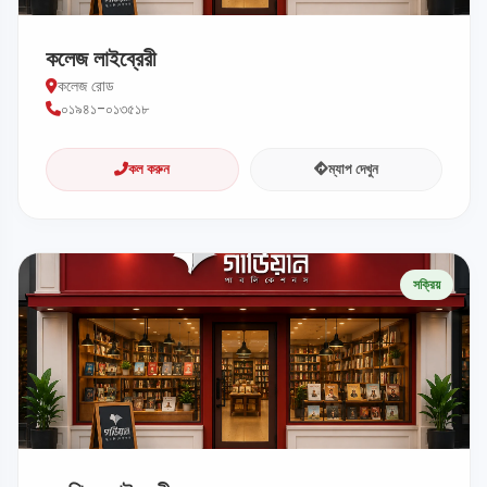
কলেজ লাইব্রেরী
কলেজ রোড
০১৯৪১-০১৩৫১৮
কল করুন
ম্যাপ দেখুন
সক্রিয়