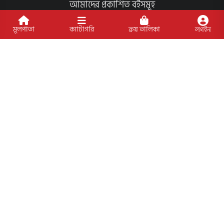
আমাদের প্রকাশিত বইসমূহ
ব্লগ
মূলপাতা
ক্যাটাগরি
ক্রয় তালিকা
লগইন
লেখক
অফার
আমাদের স্পেশাল প্যাকেজসমূহ
পাণ্ডলিপি জমা
আমাদের কার্যক্রম
প্রাপ্তিস্থান
ক্যাটাগরি
প্রয়োজনীয় লিংক
কীভাবে ওয়েবসাইটে অর্ডার করবেন?
গার্ডিয়ান পরিচিতি
পাণ্ডুলিপি শর্তাবলী