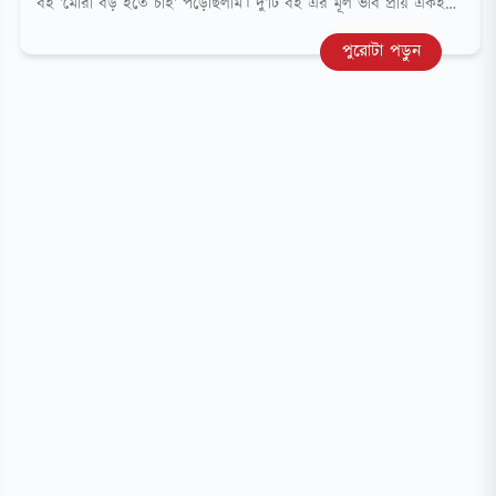
বই ‘মোরা বড় হতে চাই’ পড়েছিলাম। দু’টি বই এর মূল ভাব প্রায় একই
বলা যায়। আর তা হলো আমাদের ছাত্র-ছাত্রী ও তরুণদের মনে উচ্চ আশা
পুরোটা পড়ুন
কর্ম উদ্দীপনা আত্মবিশ্বাস জাগিয়ে তোলা, তাদেরকে পরিশ্রম ও সাধনা