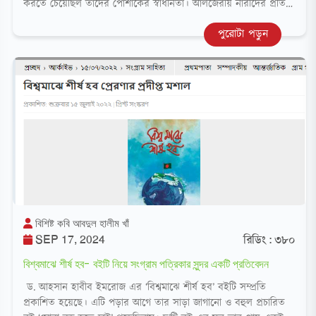
করতে চেয়েছিল তাদের পোশাকের স্বাধীনতা। আলজেরীয় নারীদের প্রতি
ফরাসিদের এই জবরদস্তির উদ্দেশ্য ছিল প্রভুত্বের শক্তিমত্তা প্রদর্শন এবং
পুরোটা পড়ুন
সেইসাথে নারীমুক্তির আড়ালে মুসলিম অত্মপরিচয় গায়েব
বিশিষ্ট কবি আবদুল হালীম খাঁ
SEP 17, 2024
রিডিং : ৩৮০
বিশ্বমাঝে শীর্ষ হব- বইটি নিয়ে সংগ্রাম পত্রিকার সুন্দর একটি প্রতিবেদন
ড. আহসান হাবীব ইমরোজ এর ‘বিশ্বমাঝে শীর্ষ হব’ বইটি সম্প্রতি
প্রকাশিত হয়েছে। এটি পড়ার আগে তার সাড়া জাগানো ও বহুল প্রচারিত