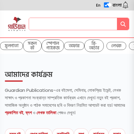
En
বাংলা
সকল
স্পেশাল
প্রি-
মূলপাতা
অফার
লেখক
বই
প্যাকেজ
অর্ডার
আমাদের কার্যক্রম
Guardian Publications-এর বইমেলা, সেমিনার, লোকপ্রিয় ইভেন্ট, লেখক
সাক্ষাৎ ও প্রকাশনা সংক্রান্ত সাম্প্রতিক কার্যক্রম এখানে দেখুন। নতুন বই প্রকাশ,
সামাজিক অনুষ্ঠান ও পাঠক সমাবেশের ছবি ও বিবরণ নিয়মিত আপডেট করা হয়। আমাদের
প্রকাশিত বই
,
ব্লগ
ও
লেখক তালিকা
পেজও দেখুন।
সকল বই
লেখক তালিকা
ক্যাটাগরি
ব্লগ
কার্যক্রম
অফার