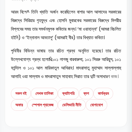
আরব বিশে^ তিনি খ্যাতি অর্জন করেছিলেন বাশার আল আসাদের সরকারের
বিরুদ্ধে সিরিয়ার গৃহযুদ্ধ এবং হোসনি মুবারকের সরকারের বিরুদ্ধে মিশরীয়
বিপ্লবের সময় তার সমর্থনমূলক কবিতার জন্য। ‘মা ওয়াহান্না’ (আমরা বিচলিত
হইনি) ও ‘ইন্নানাল আবতালু’ (আমরাই বীর) তার বিখ্যাত কবিতা।
পৃথিবীর বিভিন্ন ভাষায় তার রচিত গ্রন্থ অনূদিত হয়েছে। তার রচিত
উল্লেখযোগ্য গ্রন্থ হলোÑ১০১ লাগজু বারবারুসা, ১০১ সিররু আরিয়ুস, ১০১
ফান্দিাল ও ১০১ আল মারিকাতুল আখিরাহ। মাদরাসাতু মুহাম্মাদ সাল্লাল্লাহু
আলাহি ওয়া সাল্লাম ও মাদরাসাতুস সাহাবাহ সিরাত তার দুটি অসাধারণ
কাজ।
সকল বই
লেখক তালিকা
ক্যাটাগরি
ব্লগ
কার্যক্রম
অফার
স্পেশাল প্যাকেজ
ডেলিভারি নীতি
যোগাযোগ