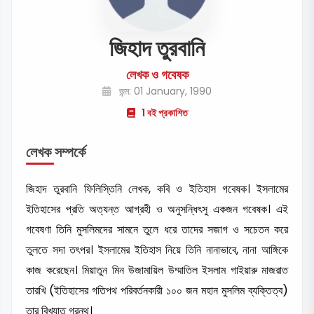
জিহাদ তুরবানি
লেখক ও গবেষক
জন্ম: 01 January, 1990
1 বই প্রকাশিত
লেখক সম্পর্কে
জিহাদ তুরবানি ফিলিস্তিনি লেখক, কবি ও ইতিহাস গবেষক। ইসলামের
ইতিহাসের প্রতি অত্যন্ত আগ্রহী ও অনুসন্ধিৎসু একজন গবেষক। এই
গবেষণা তিনি মুসলিমদের সামনে তুলে ধরে তাদের সজাগ ও সচেতন করে
তুলতে সদা তৎপর। ইসলামের ইতিহাস নিয়ে তিনি নানাভাবে, নানা আঙ্গিকে
কাজ করেছেন। মিয়াতুন মিন উজামায়িল উম্মাতিল ইসলাম গাইয়ারু মাজরাত
তারখি (ইতিহাসের গতিপথ পরিবর্তনকারী ১০০ জন মহান মুসলিম ব্যক্তিত্ব)
তার বিখ্যাত গ্রন্থ।