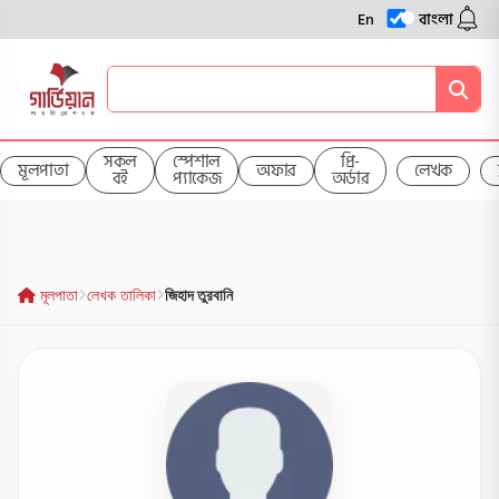
En
বাংলা
সকল
স্পেশাল
প্রি-
মূলপাতা
অফার
লেখক
বই
প্যাকেজ
অর্ডার
মূলপাতা
লেখক তালিকা
জিহাদ তুরবানি