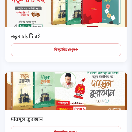
নতুন চারটি বই
বিস্তারিত দেখুন
দারসুল কুরআন