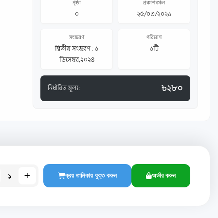
পৃষ্ঠা
প্রকাশকাল
০
২৫/০৩/২০২১
সংস্করণ
পরিমাণ
দ্বিতীয় সংস্করণ : ১
১টি
ডিসেম্বর,২০২৪
৳২৮০
নির্ধারিত মূল্য:
১
ক্রয় তালিকায় যুক্ত করুন
অর্ডার করুন