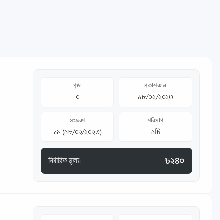
পৃষ্ঠা
প্রকাশকাল
০
১৮/০২/২০২৩
সংস্করণ
পরিমাণ
১ম (১৮/০২/২০২৩)
১টি
৳২৪০
নির্ধারিত মূল্য: