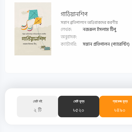
গার্ডিয়ানশিপ
সন্তান প্র্রতিপালনে অভিবাকদের করণীয়
লেখক:
নজরুল ইসলাম টিপু
অনুবাদক:
ক্যাটাগরি:
সন্তান প্রতিপালন (প্যারেন্টিং)
মোট বই
মোট মূল্য
প্যাকেজ মূল্য
২ টি
৳৫২০
৳৪৯০