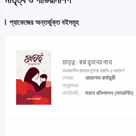
প্যাকেজের অন্তর্ভুক্ত বইসমূহ
মাতৃত্ব : স্বপ্ন বুননের পথে
গর্ভকালীন মায়ের পূর্ণাঙ্গ প্রস্ততি ও পরামর্শ
লেখক:
মোরশেদা কাইয়ুমী
অনুবাদক:
ক্যাটাগরি:
সন্তান প্রতিপালন (প্যারেন্টিং)