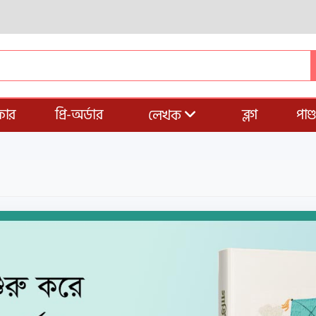
ার
প্রি-অর্ডার
ব্লগ
পাণ
লেখক