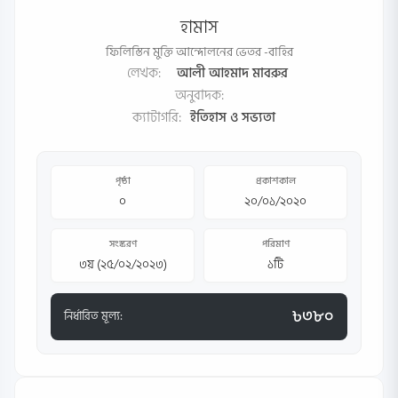
হামাস
ফিলিস্তিন মুক্তি আন্দোলনের ভেতর -বাহির
লেখক:
আলী আহমাদ মাবরুর
অনুবাদক:
ক্যাটাগরি:
ইতিহাস ও সভ্যতা
পৃষ্ঠা
প্রকাশকাল
০
২০/০১/২০২০
সংস্করণ
পরিমাণ
৩য় (২৫/০২/২০২৩)
১টি
৳৩৮০
নির্ধারিত মূল্য: