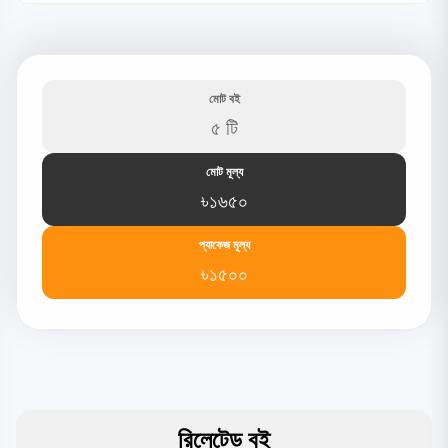
মোট বই
৫ টি
মোট মূল্য
৳১৬৫০
প্যাকেজ মূল্য
৳১৫০০
রিলেটেড বই