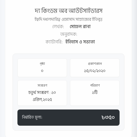
দ্য কিংডম অব আউটসাইডারস
ইহুদি দখলদারিত্ব ওমোসাদ সাম্রাজ্যের ইতিবৃত্ত
লেখক:
সােহেল রানা
অনুবাদক:
ক্যাটাগরি:
ইতিহাস ও সভ্যতা
পৃষ্ঠা
প্রকাশকাল
০
১৫/০২/২০২০
সংস্করণ
পরিমাণ
চতুর্থ সংস্করণ : ১০
১টি
এপ্রিল,২০২৫
৳৩৫০
নির্ধারিত মূল্য: