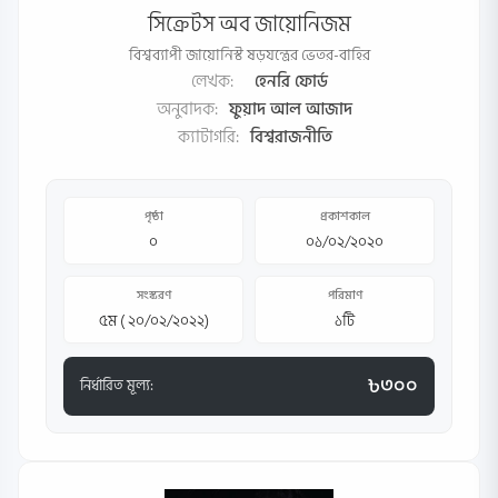
সিক্রেটস অব জায়োনিজম
বিশ্বব্যাপী জায়োনিস্ট ষড়যন্ত্রের ভেতর-বাহির
লেখক:
হেনরি ফোর্ড
অনুবাদক:
ফুয়াদ আল আজাদ
ক্যাটাগরি:
বিশ্বরাজনীতি
পৃষ্ঠা
প্রকাশকাল
০
০১/০২/২০২০
সংস্করণ
পরিমাণ
৫ম ( ২০/০২/২০২২)
১টি
৳৩০০
নির্ধারিত মূল্য: