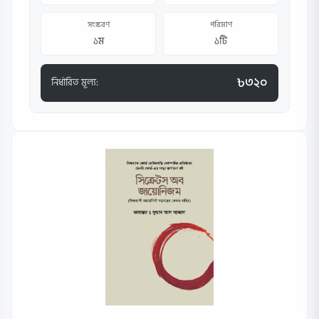
সংস্করণ
পরিমাণ
১ম
১টি
৳৩২০
নির্ধারিত মূল্য: