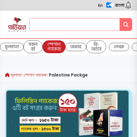
En
বাংলা
সকল
স্পেশাল
প্রি-
মূলপাতা
অফার
লেখক
বই
প্যাকেজ
অর্ডার
মূলপাতা
স্পেশাল প্যাকেজ
Palestine Packge