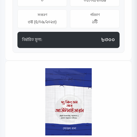
০
০৮/০১/২০১৯
সংস্করণ
পরিমাণ
৩য় (৫/০৯/২০২৩)
১টি
৳৩০০
নির্ধারিত মূল্য: