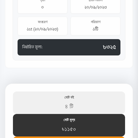
পৃষ্ঠা
প্রকাশকাল
০
২০/০৯/২০২৩
সংস্করণ
পরিমাণ
১st (২০/০৯/২০২৩)
১টি
৳৩২৫
নির্ধারিত মূল্য:
মোট বই
৪ টি
মোট মূল্য
৳১১৫০