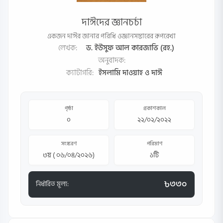
দাঈদের জ্ঞানচর্চা
একজন দাঈর জানার পরিধি ওজ্ঞানসম্ভারের রূপরেখা
লেখক:
ড. ইউসুফ আল কারজাভি (রহ.)
অনুবাদক:
ক্যাটাগরি:
ইসলামি দাওয়াহ ও দাঈ
পৃষ্ঠা
প্রকাশকাল
০
২২/০২/২০২২
সংস্করণ
পরিমাণ
৩য় ( ০৬/০৪/২০২৬)
১টি
৳৩৩০
নির্ধারিত মূল্য: