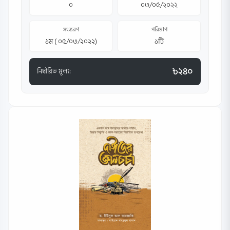
০
০৩/০৫/২০২২
সংস্করণ
পরিমাণ
১ম ( ০৫/০৩/২০২২)
১টি
৳২৪০
নির্ধারিত মূল্য: