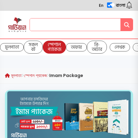
En
বাংলা
সকল
স্পেশাল
প্রি-
মূলপাতা
অফার
লেখক
বই
প্যাকেজ
অর্ডার
মূলপাতা
স্পেশাল প্যাকেজ
Imam Package