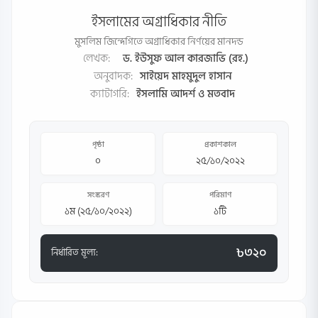
ইসলামের অগ্রাধিকার নীতি
মুসলিম জিন্দেগিতে অগ্রাধিকার নির্ণয়ের মানদন্ড
লেখক:
ড. ইউসুফ আল কারজাভি (রহ.)
অনুবাদক:
সাইয়েদ মাহমুদুল হাসান
ক্যাটাগরি:
ইসলামি আদর্শ ও মতবাদ
পৃষ্ঠা
প্রকাশকাল
০
২৫/১০/২০২২
সংস্করণ
পরিমাণ
১ম (২৫/১০/২০২২)
১টি
৳৩২০
নির্ধারিত মূল্য: