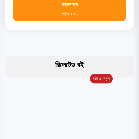
প্যাকেজ মূল্য
৳১০০০
রিলেটেড বই
আরও দেখুন