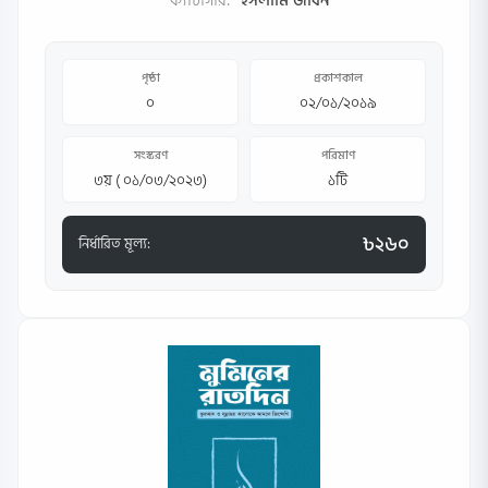
ক্যাটাগরি:
ইসলামি জীবন
পৃষ্ঠা
প্রকাশকাল
০
০২/০১/২০১৯
সংস্করণ
পরিমাণ
৩য় ( ০১/০৩/২০২৩)
১টি
৳২৬০
নির্ধারিত মূল্য: