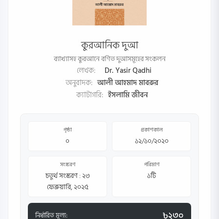
কুরআনিক দুআ
ব্যাখ্যাসহ কুরআনে বর্ণিত দুআসমূহের সংকলন
লেখক:
Dr. Yasir Qadhi
অনুবাদক:
আলী আহমাদ মাবরুর
ক্যাটাগরি:
ইসলামি জীবন
পৃষ্ঠা
প্রকাশকাল
০
১২/১০/২০২০
সংস্করণ
পরিমাণ
চতুর্থ সংস্করণ : ২৩
১টি
ফেব্রুয়ারি, ২০২৫
৳২৩০
নির্ধারিত মূল্য: