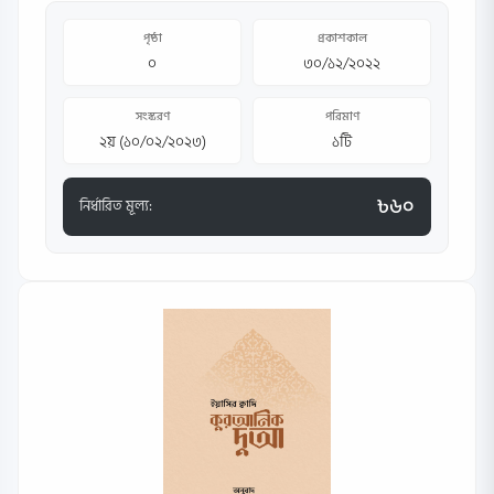
পৃষ্ঠা
প্রকাশকাল
০
৩০/১২/২০২২
সংস্করণ
পরিমাণ
২য় (১০/০২/২০২৩)
১টি
৳৬০
নির্ধারিত মূল্য: