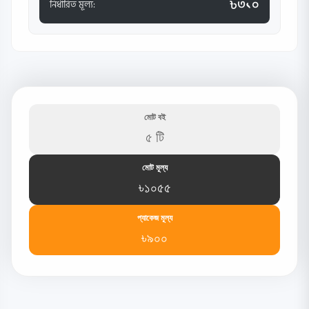
৳৩১০
নির্ধারিত মূল্য:
মোট বই
৫ টি
মোট মূল্য
৳১০৫৫
প্যাকেজ মূল্য
৳৯০০