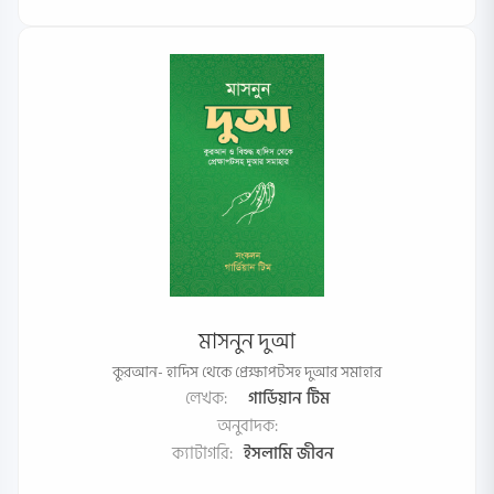
মাসনুন দুআ
কুরআন- হাদিস থেকে প্রেক্ষাপটসহ দুআর সমাহার
লেখক:
গার্ডিয়ান টিম
অনুবাদক:
ক্যাটাগরি:
ইসলামি জীবন