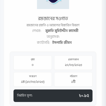
রমজানের সওগাত
রমজানের প্রস্ততি ও আমলের বিস্তারিত বিবরণ
লেখক:
মুফতি মুহিউদ্দীন কাসেমী
অনুবাদক:
ক্যাটাগরি:
ইসলামি জীবন
পৃষ্ঠা
প্রকাশকাল
০
২০/০৩/২০২৩
সংস্করণ
পরিমাণ
১ম (২০/০৩/২০২৩)
১টি
৳১৯৫
নির্ধারিত মূল্য: