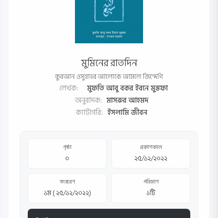
মুমিনের রাতদিন
কুরআন ওসুন্নাহর আলোকে আমলে জিন্দেগি
লেখক:
মুফতি আবু বকর ইবনে মুস্তফা
অনুবাদক:
মাসরুর আহমদ
ক্যাটাগরি:
ইসলামি জীবন
পৃষ্ঠা
প্রকাশকাল
০
২৫/১২/২০২২
সংস্করণ
পরিমাণ
১ম ( ২৫/১২/২০২২)
১টি