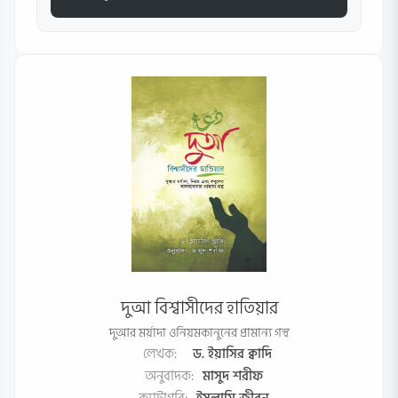
দুআ বিশ্বাসীদের হাতিয়ার
দুআর মর্য়াদা ওনিয়মকানুনের প্রামান্য গন্থ
লেখক:
ড. ইয়াসির ক্বাদি
অনুবাদক:
মাসুদ শরীফ