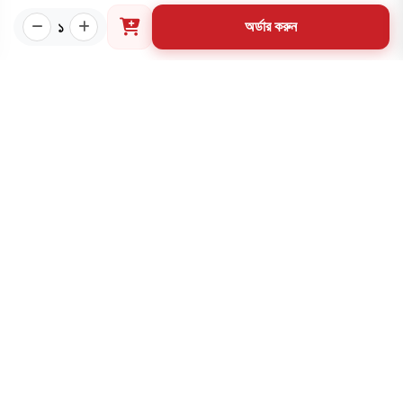
আমাদের প্রকাশিত বইসমূহ
১
অর্ডার করুন
ব্লগ
লেখক
অফার
আমাদের স্পেশাল প্যাকেজসমূহ
পাণ্ডলিপি জমা
আমাদের কার্যক্রম
প্রাপ্তিস্থান
ক্যাটাগরি
প্রয়োজনীয় লিংক
কীভাবে ওয়েবসাইটে অর্ডার করবেন?
গার্ডিয়ান পরিচিতি
পাণ্ডুলিপি শর্তাবলী