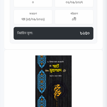
০
০২/০৯/২০১৭
সংস্করণ
পরিমাণ
৭ম (২৫/০৯/২০২২)
১টি
৳২৫০
নির্ধারিত মূল্য: