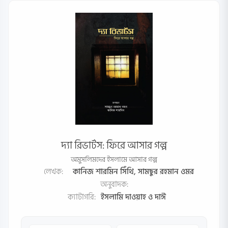
দ্যা রিভার্টস: ফিরে আসার গল্প
অমুসলিমদের ইসলামে আসার গল্প
লেখক:
কানিজ শারমিন সিঁথি,
সামছুর রহমান ওমর
অনুবাদক:
ক্যাটাগরি:
ইসলামি দাওয়াহ ও দাঈ