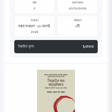
পৃষ্ঠা
প্রকাশকাল
০
১০/০২/২০১৮
সংস্করণ
পরিমাণ
সপ্তম সংস্করণ : ২৬ আগস্ট,
১টি
২০২৫
৳৩০০
নির্ধারিত মূল্য: