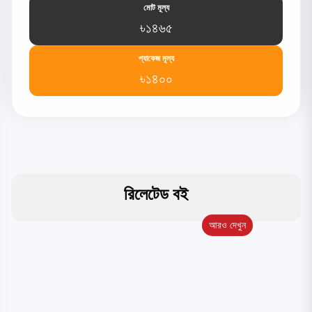
মোট মূল্য
৳১৪৬৫
প্যাকেজ মূল্য
৳১৪০০
রিলেটেড বই
আরও দেখুন