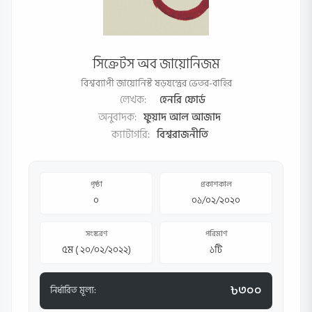
সিক্রেটস অব জায়োনিজম
বিশ্বব্যাপী জায়োনিস্ট ষড়যন্ত্রের ভেতর-বাহির
লেখক:
হেনরি ফোর্ড
অনুবাদক:
ফুয়াদ আল আজাদ
ক্যাটাগরি:
বিশ্বরাজনীতি
পৃষ্ঠা
প্রকাশকাল
০
০১/০২/২০২০
সংস্করণ
পরিমাণ
৫ম ( ২০/০২/২০২২)
১টি
৳৩০০
নির্ধারিত মূল্য: