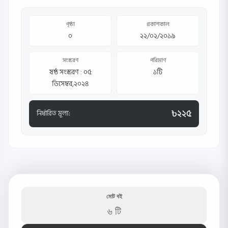
পৃষ্ঠা
প্রকাশকাল
০
২২/০২/২০১৯
সংস্করণ
পরিমাণ
ষষ্ঠ সংস্করণ : ০৫
১টি
ডিসেম্বর,২০২৪
৳২২৫
নির্ধারিত মূল্য:
মোট বই
৬ টি