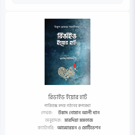
রিভাইভ ইয়োর হার্ট
পারিশুদ্ধ হৃদয় গঠনের রূপরেখা
লেখক:
উস্তাদ নোমান আলী খান
অনুবাদক:
মারদিয়া মমতাজ
ক্যাটাগরি:
আত্মোন্নয়ন ও মোটিভেশন