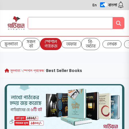
En
বাংলা
সকল
স্পেশাল
প্রি-
মূলপাতা
অফার
লেখক
বই
প্যাকেজ
অর্ডার
মূলপাতা
স্পেশাল প্যাকেজ
Best Seller Books