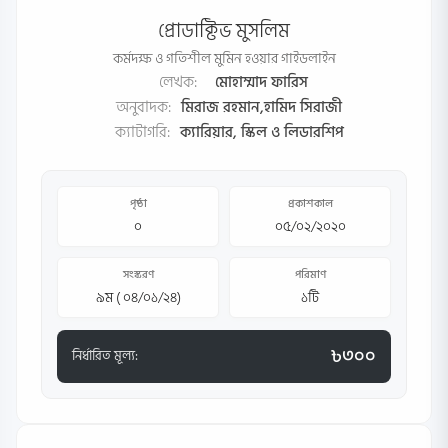
প্রোডাক্টিভ মুসলিম
কর্মদক্ষ ও গতিশীল মুমিন হওয়ার গাইডলাইন
লেখক:
মোহাম্মাদ ফারিস
অনুবাদক:
মিরাজ রহমান,হামিদ সিরাজী
ক্যাটাগরি:
ক্যারিয়ার, স্কিল ও লিডারশিপ
পৃষ্ঠা
প্রকাশকাল
০
০৫/০২/২০২০
সংস্করণ
পরিমাণ
৯ম ( ০৪/০১/২৪)
১টি
৳৩০০
নির্ধারিত মূল্য: