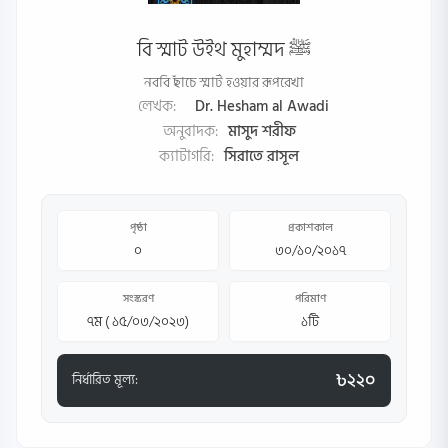
বি স্মাট উইথ মুহাম্মদ ﷺ
নববি ছাঁচে স্মার্ট হওয়ার রূপরেখা
লেখক:
Dr. Hesham al Awadi
অনুবাদক:
মাসুদ শরীফ
ক্যাটাগরি:
সিরাতে রাসূল
পৃষ্ঠা
প্রকাশকাল
০
৩০/১০/২০১৭
সংস্করণ
পরিমাণ
৭ম ( ১৫/০৩/২০২৩)
১টি
৳২২০
নির্ধারিত মূল্য: