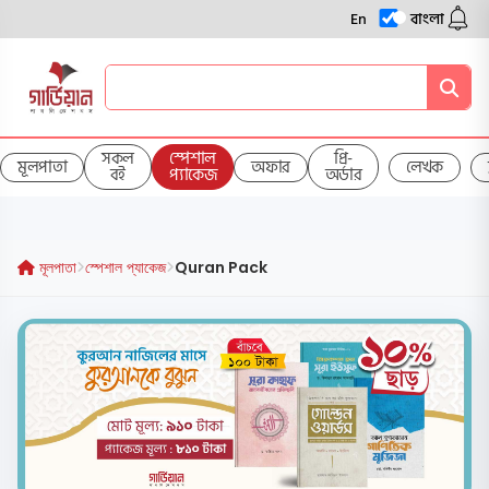
En
বাংলা
সকল
স্পেশাল
প্রি-
মূলপাতা
অফার
লেখক
বই
প্যাকেজ
অর্ডার
মূলপাতা
স্পেশাল প্যাকেজ
Quran Pack