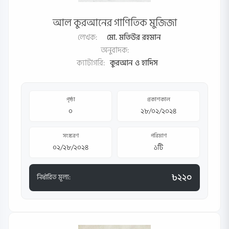
আল কুরআনের গাণিতিক মুজিজা
লেখক:
মো. মতিউর রহমান
অনুবাদক:
ক্যাটাগরি:
কুরআন ও হাদিস
পৃষ্ঠা
প্রকাশকাল
০
২৮/০২/২০২৪
সংস্করণ
পরিমাণ
০২/২৮/২০২৪
১টি
৳২২০
নির্ধারিত মূল্য: