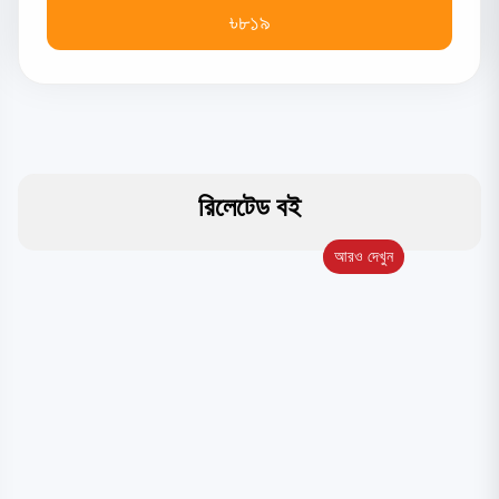
৳৮১৯
রিলেটেড বই
আরও দেখুন