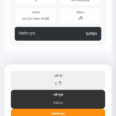
০
২০/০৫/২০২৪
সংস্করণ
পরিমাণ
১st (২০ may ২০২৪)
১টি
৳৩৫০
নির্ধারিত মূল্য:
মোট বই
৪ টি
মোট মূল্য
৳৯১০
প্যাকেজ মূল্য