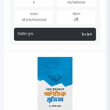
০
০৩/০৪/২০২৩
সংস্করণ
পরিমাণ
২য় (০৮/০৩/২০২৩)
১টি
৳১৯০
নির্ধারিত মূল্য: