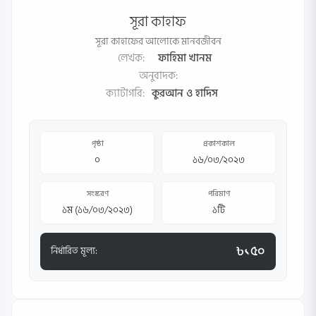
সূরা কাহাফ
সূরা কাহাফের আলোকে মানবজীবন
লেখক:
ফাহিমা খানম
অনুবাদক:
ক্যাটাগরি:
কুরআন ও হাদিস
পৃষ্ঠা
প্রকাশকাল
০
১৬/০৩/২০২৩
সংস্করণ
পরিমাণ
১ম (১৬/০৩/২০২৩)
১টি
৳১৫০
নির্ধারিত মূল্য: