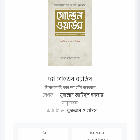
দ্যা গোল্ডেন ওয়ার্ডস
ডিকশনারি অব দ্যা হলি কুরআন
লেখক:
মুহাম্মাদ জাহিদুল ইসলাম
অনুবাদক:
ক্যাটাগরি:
কুরআন ও হাদিস
পৃষ্ঠা
প্রকাশকাল