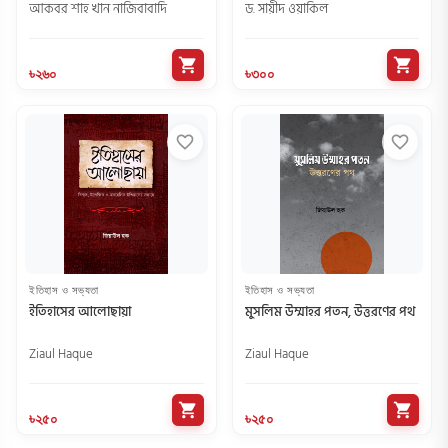
আকবর শাহ খান নাজিবাবাদি
ড. সায়ীদ ওয়াকিল
shopping_cart
shopping_cart
৳২৬০
৳৩০০
favorite_border
favorite_border
ইতিহাস ও সভ্যতা
ইতিহাস ও সভ্যতা
ইতিহাসের আলোছায়া
মুসলিম উম্মাহর পতন, উত্তরণের পথ
Ziaul Haque
Ziaul Haque
shopping_cart
shopping_cart
৳২৫০
৳২৫০