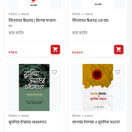
ইতিহাস ও সভ্যতা
ইতিহাস ও সভ্যতা
ইতিহাসের ছিন্নপত্র | বিশেষ সংকল-
ইতিহাসের ছিন্নপত্র ৩য় খন্ড
০১
কায় কাউস
কায় কাউস
shopping_cart
shopping_cart
৳৭৮০
৳১২০০
favorite_border
favorite_border
ইতিহাস ও সভ্যতা
ইতিহাস ও সভ্যতা
মুসলিম উম্মাহর অধঃপতন
বাংলায় ইসলাম ও মুসলিম সভ্যতা