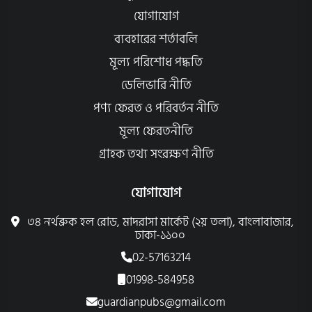
যোগাযোগ
ব্যবহারের শর্তাবলি
মূল্য পরিশোধ পদ্ধতি
ডেলিভারি নীতি
পণ্য ফেরত ও পরিবর্তন নীতি
মূল্য ফেরতনীতি
গ্রাহক তথ্য সংরক্ষণ নীতি
যোগাযোগ
৩৪ নর্থব্রুক হল রোড, মাদরাসা মার্কেট (২য় তলা), বাংলাবাজার,
ঢাকা-১১০০
02-57163214
01998-584958
guardianpubs@gmail.com