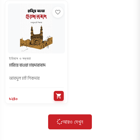
favorite_border
ইতিহাস ও সভ্যতা
হারিয়ে যাওয়া হায়দারাবাদ
আবদুল হাই শিকদার
shopping_cart
৳২৪০
আরও দেখুন