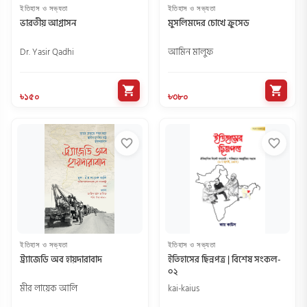
ইতিহাস ও সভ্যতা
ইতিহাস ও সভ্যতা
ভারতীয় আগ্রাসন
মুসলিমদের চোখে ক্রুসেড
Dr. Yasir Qadhi
আমিন মালুফ
shopping_cart
shopping_cart
৳১৫০
৳৩৮০
favorite_border
favorite_border
ইতিহাস ও সভ্যতা
ইতিহাস ও সভ্যতা
ট্র্যাজেডি অব হায়দারাবাদ
ইতিহাসের ছিন্নপত্র | বিশেষ সংকল-
০২
মীর লায়েক আলি
kai-kaius