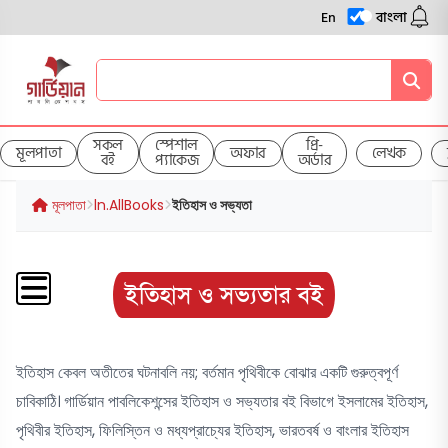
En
বাংলা
সকল
স্পেশাল
প্রি-
মূলপাতা
অফার
লেখক
বই
প্যাকেজ
অর্ডার
মূলপাতা
ln.AllBooks
ইতিহাস ও সভ্যতা
ইতিহাস ও সভ্যতার বই
ইতিহাস কেবল অতীতের ঘটনাবলি নয়; বর্তমান পৃথিবীকে বোঝার একটি গুরুত্বপূর্ণ
চাবিকাঠি। গার্ডিয়ান পাবলিকেশন্সের ইতিহাস ও সভ্যতার বই বিভাগে ইসলামের ইতিহাস,
পৃথিবীর ইতিহাস, ফিলিস্তিন ও মধ্যপ্রাচ্যের ইতিহাস, ভারতবর্ষ ও বাংলার ইতিহাস