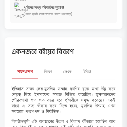
৭ দিনের মধ্যে পরিবর্তনের সুযোগ!
(কেবল ত্রুটি থাকা সাপেক্ষে ফেরত প্রযোজ্য)
একনজরে বইয়ের বিবরণ
সারসংক্ষেপ
বিবরণ
লেখক
রিভিউ
ইতিহাস সাক্ষ্য দেয়-মুসলিম উম্মাহ ধরণির বুকে মাথা উঁচু করে
নেতৃত্ব দিয়ে ইনসাফের সমাজ নিশ্চিত করেছিল। মুসলমানদের
গৌরবগাথা শত শত বছর ধরে পৃথিবীকে সমৃদ্ধ করেছে। একই
সাথে এ সত্য স্বীকার করে নিতে হচ্ছে, মুসলিম উম্মাহ এখন
সবচেয়ে পশ্চাৎপদ ও নির্যাতিত।
বিপরীতমুখী এই অবস্থানের উদ্ভব ও বিকাশ কীভাবে হয়েছিল আর