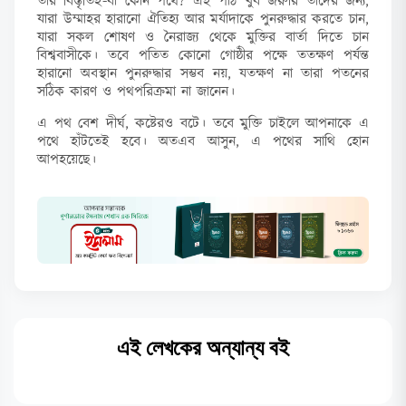
তার বিস্তৃতিই-বা কোন পথে? এই পাঠ খুব জরুরি তাদের জন্য,
যারা উম্মাহর হারানো ঐতিহ্য আর মর্যাদাকে পুনরুদ্ধার করতে চান,
যারা সকল শোষণ ও নৈরাজ্য থেকে মুক্তির বার্তা দিতে চান
বিশ্ববাসীকে। তবে পতিত কোনো গোষ্ঠীর পক্ষে ততক্ষণ পর্যন্ত
হারানো অবস্থান পুনরুদ্ধার সম্ভব নয়, যতক্ষণ না তারা পতনের
সঠিক কারণ ও পথপরিক্রমা না জানেন।
এ পথ বেশ দীর্ঘ, কষ্টেরও বটে। তবে মুক্তি চাইলে আপনাকে এ
পথে হাঁটতেই হবে। অতএব আসুন, এ পথের সাথি হোন
আপহয়েছে।
এই লেখকের অন্যান্য বই