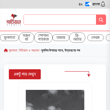
En
বাংলা
সকল
স্পেশাল
প্রি-
মূলপাতা
অফার
লেখক
বই
প্যাকেজ
অর্ডার
মূলপাতা
ইতিহাস ও সভ্যতা
মুসলিম উম্মাহর পতন, উত্তরণের পথ
একটু পড়ে দেখুন