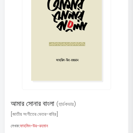
আমার সোনার বাংলা
(হার্ডকভার)
[জাতীয় সংগীতের ভেতর-বাহির]
লেখক:
ফাহমিদ-উর-রহমান