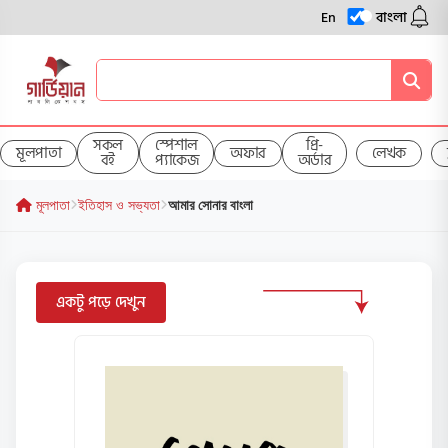
En
বাংলা
সকল
স্পেশাল
প্রি-
মূলপাতা
অফার
লেখক
বই
প্যাকেজ
অর্ডার
মূলপাতা
ইতিহাস ও সভ্যতা
আমার সোনার বাংলা
একটু পড়ে দেখুন