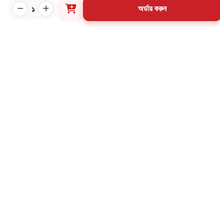
প্রয়োজনীয় লিংক
১
অর্ডার করুন
কীভাবে ওয়েবসাইটে অর্ডার করবেন?
গার্ডিয়ান পরিচিতি
পাণ্ডুলিপি শর্তাবলী
যোগাযোগ
ব্যবহারের শর্তাবলি
মূল্য পরিশোধ পদ্ধতি
ডেলিভারি নীতি
পণ্য ফেরত ও পরিবর্তন নীতি
মূল্য ফেরতনীতি
গ্রাহক তথ্য সংরক্ষণ নীতি
যোগাযোগ
৩৪ নর্থব্রুক হল রোড, মাদরাসা মার্কেট (২য় তলা), বাংলাবাজার,