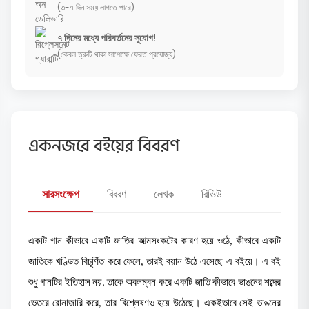
(৩-৭ দিন সময় লাগতে পারে)
৭ দিনের মধ্যে পরিবর্তনের সুযোগ!
(কেবল ত্রুটি থাকা সাপেক্ষে ফেরত প্রযোজ্য)
একনজরে বইয়ের বিবরণ
সারসংক্ষেপ
বিবরণ
লেখক
রিভিউ
একটি গান কীভাবে একটি জাতির আত্মসংকটের কারণ হয়ে ওঠে, কীভাবে একটি
জাতিকে খণ্ডিত বিচূর্ণিত করে ফেলে, তারই বয়ান উঠে এসেছে এ বইয়ে। এ বই
শুধু গানটির ইতিহাস নয়, তাকে অবলম্বন করে একটি জাতি কীভাবে ভাঙনের শব্দের
ভেতরে রোনাজারি করে, তার বিশ্লেষণও হয়ে উঠেছে। একইভাবে সেই ভাঙনের