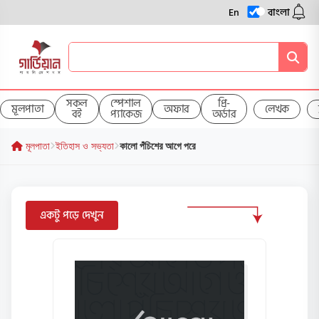
En
বাংলা
সকল
স্পেশাল
প্রি-
মূলপাতা
অফার
লেখক
বই
প্যাকেজ
অর্ডার
মূলপাতা
ইতিহাস ও সভ্যতা
কালো পঁচিশের আগে পরে
একটু পড়ে দেখুন