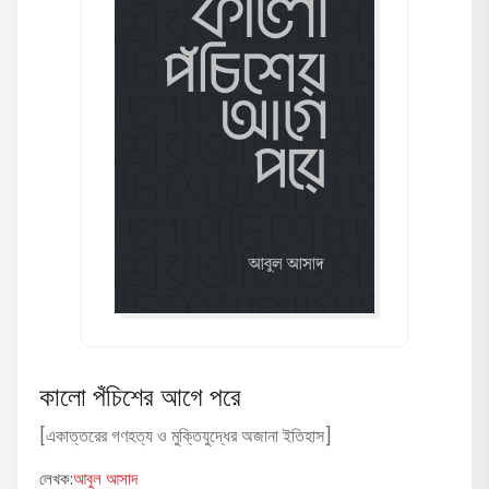
কালো পঁচিশের আগে পরে
[একাত্তরের গণহত্য ও মুক্তিযুদ্ধের অজানা ইতিহাস]
লেখক:
আবুল আসাদ