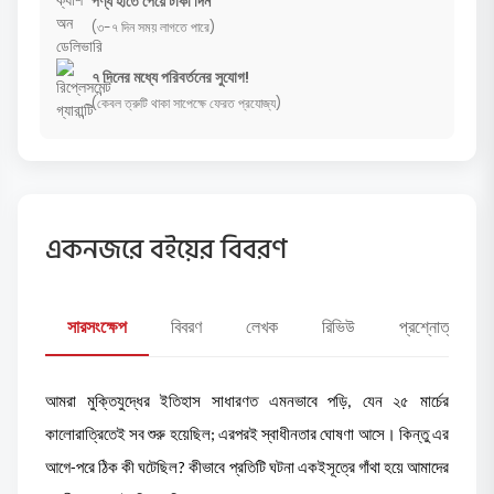
পণ্য হাতে পেয়ে টাকা দিন
(৩-৭ দিন সময় লাগতে পারে)
৭ দিনের মধ্যে পরিবর্তনের সুযোগ!
(কেবল ত্রুটি থাকা সাপেক্ষে ফেরত প্রযোজ্য)
একনজরে বইয়ের বিবরণ
সারসংক্ষেপ
বিবরণ
লেখক
রিভিউ
প্রশ্নোত্তর
আমরা মুক্তিযুদ্ধের ইতিহাস সাধারণত এমনভাবে পড়ি, যেন ২৫ মার্চের
কালোরাত্রিতেই সব শুরু হয়েছিল; এরপরই স্বাধীনতার ঘোষণা আসে। কিন্তু এর
আগে-পরে ঠিক কী ঘটেছিল? কীভাবে প্রতিটি ঘটনা একইসূত্রে গাঁথা হয়ে আমাদের