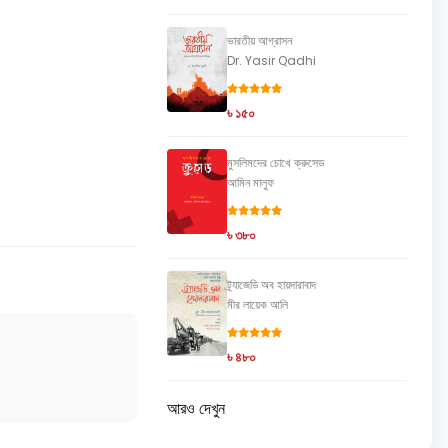
ভারতীয় আগ্রাসন
Dr. Yasir Qadhi
৳ ১৫০
মুসলিমদের চোখে ক্রুসেড
আমিন মালুফ
৳ ৩৮০
ট্র্যাজেডি অব হায়দারাবাদ
মীর লায়েক আলি
৳ ৪৮০
আরও দেখুন