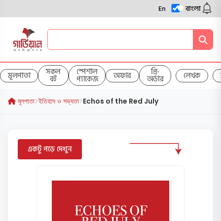
En
বাংলা
সকল
স্পেশাল
প্রি-
মূলপাতা
অফার
লেখক
বই
প্যাকেজ
অর্ডার
মূলপাতা
ইতিহাস ও সভ্যতা
Echos of the Red July
একটু পড়ে দেখুন