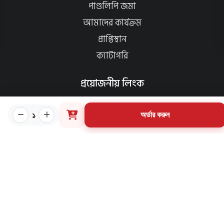
পাণ্ডলিপি জমা
আমাদের কার্যক্রম
প্রাপ্তিস্থান
ক্যাটাগরি
প্রয়োজনীয় লিংক
কীভাবে ওয়েবসাইটে অর্ডার করবেন?
১
অর্ডার করুন
গার্ডিয়ান পরিচিতি
পাণ্ডুলিপি শর্তাবলী
যোগাযোগ
ব্যবহারের শর্তাবলি
মূল্য পরিশোধ পদ্ধতি
ডেলিভারি নীতি
পণ্য ফেরত ও পরিবর্তন নীতি