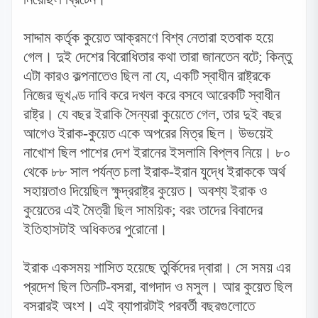
সাদ্দাম কর্তৃক কুয়েত আক্রমণে বিশ্ব নেতারা হতবাক হয়ে
গেল। দুই দেশের বিরোধিতার কথা তারা জানতেন বটে
;
কিন্তু
এটা কারও কল্পনাতেও ছিল না যে
,
একটি স্বাধীন রাষ্ট্রকে
নিজের ভূখণ্ড দাবি করে দখল করে বসবে আরেকটি স্বাধীন
রাষ্ট্র। যে বছর ইরাকি সৈন্যরা কুয়েতে গেল
,
তার দুই বছর
আগেও ইরাক-কুয়েত একে অপরের মিত্র ছিল। উভয়েই
নাখোশ ছিল পাশের দেশ ইরানের ইসলামি বিপ্লব নিয়ে। ৮০
থেকে ৮৮ সাল পর্যন্ত চলা ইরাক-ইরান যুদ্ধে ইরাককে অর্থ
সহায়তাও দিয়েছিল ক্ষুদ্ররাষ্ট্র কুয়েত। অবশ্য ইরাক ও
কুয়েতের এই মৈত্রী ছিল সাময়িক
;
বরং তাদের বিবাদের
ইতিহাসটাই অধিকতর পুরোনো।
ইরাক একসময় শাসিত হয়েছে তুর্কিদের দ্বারা। সে সময় এর
প্রদেশ ছিল তিনটি-
বসরা
,
বাগদাদ ও মসুল। আর কুয়েত ছিল
বসরারই অংশ। এই ব্যাপারটাই পরবর্তী বছরগুলোতে