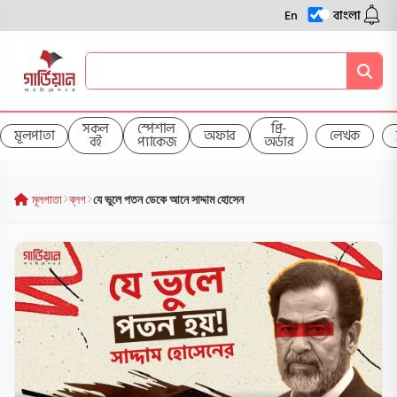
En
বাংলা
সকল
স্পেশাল
প্রি-
মূলপাতা
অফার
লেখক
বই
প্যাকেজ
অর্ডার
মূলপাতা
ব্লগ
যে ভুলে পতন ডেকে আনে সাদ্দাম হোসেন