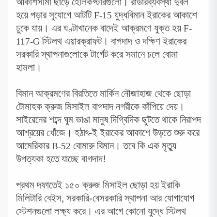
আকাশসীমা ছাড়ে হেলিকপ্টারগুলো। রাডারব্যবস্থা দুর্বল
হয়ে পড়ার সুযোগে আটটি
যুদ্ধবিমান ইরাকের আকাশে
F-15
ঢুকে যায়। এর ঘণ্টাখানেক বাদেই আক্রমণে যুক্ত হয়
F-
স্টিলথ এয়ারক্রাফট। বাগদাদ ও দক্ষিণ ইরাকের
117-G
সরকারি স্থাপনাগুলোকে টার্গেট করে সমানে চলে বোমা
হামলা।
বিমান আক্রমণের বিরতিতে মার্কিন নৌজাহাজ থেকে ছোড়া
টোমাহক ক্রুজ মিসাইল বাগদাদ নগরীকে কাঁপিয়ে দেয়।
সাইরেনের শব্দে ঘুম ভাঙা মানুষ দিগ্বিদিক ছুটতে থাকে নিরাপদ
আশ্রয়ের খোঁজে। হঠাৎ-ই ইরাকের আকাশে উড়তে শুরু করে
আমেরিকার
বোমারু বিমান। তবে কি এক মৃত্যু
B-52
উপত্যকা হতে যাচ্ছে বাগদাদ!
প্রথম দফাতেই ১৫০ ক্রুজ মিসাইল ছোড়া হয় ইরাকি
মিলিটারি বেইস
,
সরকারি-বেসরকারি স্থাপনা আর যোগাযোগ
স্টেশনগুলো লক্ষ্য করে। এর আগে কোনো যুদ্ধে স্টিলথ