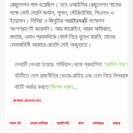
রেজুলেশন পাস হয়েছিল। তবে ওআইসির রেজুলেশন পাসের
পক্ষে ভোট দেয়নি জর্ডান
,
সুদান
,
মৌরিতানিয়া
,
পিএলও ও
ইয়েমেন। লিবিয়া ও জিবুতির পররাষ্ট্রমন্ত্রী সম্মেলন
অংশগ্রহণই করেননি। আর বাহরাইন
,
আরব আমিরাত
,
কাতার
,
ওমান প্রথমদিকে ফোর্স নিয়ে যুদ্ধে যায়নি
;
তাদের
সেনাবাহিনী আকারে ছোটো সেই অজুহাতে।
লেখাটি নেওয়া হয়েছে গার্ডিয়ান থেকে প্রকাশিত ‘
ব্যাটল ফর পা
বইটিতে তেল রাজনীতির ভেতর-বাহির এবং তেল নিয়ে বিশ্বরাজন
বইটি অর্ডার করতে
ক্লিক করুন
...
#সাদ্দাম হোসেনের পতন
সকল বই
লেখক তালিকা
ক্যাটাগরি
ব্লগ
কার্যক্রম
অফার