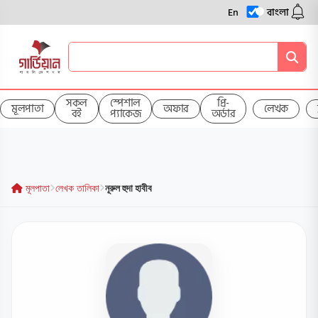
En
বাংলা
সকল
স্পেশাল
প্রি-
মূলপাতা
অফার
লেখক
বই
প্যাকেজ
অর্ডার
মূলপাতা
লেখক তালিকা
নূরুল হুদা হাবীব