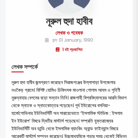
নূরুল হুদা হাবীব
লেখক ও গবেষক
জন্ম: 01 January, 1990
1 বই প্রকাশিত
লেখক সম্পর্কে
নূরুল হুদা হাবীব জন্মগ্রহণ করেছেন সিরাজগঞ্জের উল্লাপাড়া উপজেলার
নওকৈড় গ্রামে। বিশিষ্ট হোমিও চিকিৎসক মাওলানা গোলাম আযম ও গৃহিণী
নুরুন্নাহার বেগমের বড়ো সন্তান তিনি। রাজশাহী বিশ্ববিদ্যালয়ের আরবি বিভাগ
থেকে স্নাতক ও স্নাতকোত্তর পড়েছেন। পূর্ব ইউরোপের বসনিয়া-
হার্জেগোভিনার ইউনিভার্সিটি অব সারায়েভোতে ‘ইসলামিক স্টাডিজ : ইসলাম
ইন ইউরোপ’ বিষয়ে দ্বিতীয় মাস্টার্স পড়েছেন। সম্প্রতি যুক্তরাজ্যের
ইউনিভার্সিটি অব ডান্ডি থেকে ইসলামিক ব্যাংকিং অ্যান্ড ফাইন্যান্স বিষয়ে
আরেকটি মাস্টার্স সম্পন্ন করেছেন। উচ্চমাধ্যমিকে পড়ার সময় থেকেই বিভিন্ন