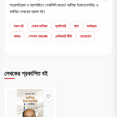
পত্রপত্রিকা ও ম্যাগাজিনে লেখালিখি করেন। আলিয়া ইজেতবেগভিচ ও
বসনিয়া লেখকের প্রথম বই।
সকল বই
লেখক তালিকা
ক্যাটাগরি
ব্লগ
কার্যক্রম
অফার
স্পেশাল প্যাকেজ
ডেলিভারি নীতি
যোগাযোগ
লেখকের প্রকাশিত বই
favorite_border