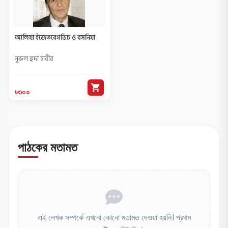
আলিয়া ইজেতবেগভিচ ও বসনিয়া
নূরুল হুদা হাবীব
shopping_cart
৳৩০০
পাঠকের মতামত
এই লেখক সম্পর্কে এখনো কোনো মতামত দেওয়া হয়নি। প্রথম