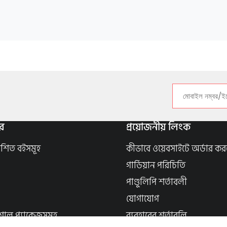
র
প্রয়োজনীয় লিংক
াশিত বইসমূহ
কীভাবে ওয়েবসাইটে অর্ডার কর
গার্ডিয়ান পরিচিতি
পাণ্ডুলিপি শর্তাবলী
যোগাযোগ
শাল প্যাকেজসমূহ
ব্যবহারের শর্তাবলি