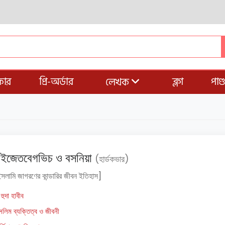
ার
প্রি-অর্ডার
ব্লগ
পাণ
লেখক
 ইজেতবেগভিচ ও বসনিয়া
(হার্ডকভার)
সলামি জাগরণের কান্ডারির জীবন ইতিহাস]
 হুদা হাবীব
ুসলিম ব্যক্তিত্ব ও জীবনী