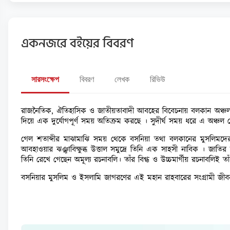
একনজরে বইয়ের বিবরণ
সারসংক্ষেপ
বিবরণ
লেখক
রিভিউ
রাজনৈতিক, ঐতিহাসিক ও জাতীয়তাবাদী আবহের বিবেচনায় বলকান অঞ্চল 
দিয়ে এক দুর্যোগপূর্ণ সময় অতিক্রম করছে । সুদীর্ঘ সময় ধরে এ অঞ্চল থ
গেল শতাব্দীর মাঝামাঝি সময় থেকে বসনিয়া তথা বলকানের মুসলিমদের আত্
আবহাওয়ার ঝঞ্ঝাবিক্ষুব্ধ উত্তাল সমুদ্রে তিনি এক সাহসী নাবিক । জাতি
তিনি রেখে গেছেন অমূল্য রচনাবলি। তাঁর বিগ্ধ ও উচ্চমার্গীয় রচনাবলিই ত
বসনিয়ার মুসলিম ও ইসলামি জাগরণের এই মহান রাহবারের সংগ্রামী জীব