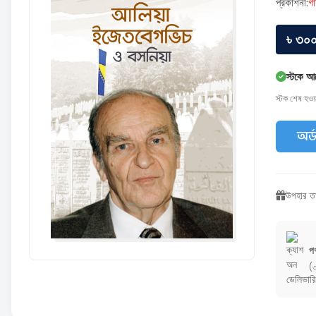
প্রকাশনী:
গা
৳ ৩০
স্টকে আ
স্টক শেষ হও
অর্
উপহার তা
পণ
(৩