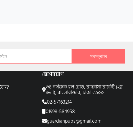
সাবসক্রাইব
যোগাযোগ
বেন?
৩৪ নর্থব্রুক হল রোড, মাদরাসা মার্কেট (২য়
তলা), বাংলাবাজার, ঢাকা-১১০০
02-57163214
01998-584958
guardianpubs@gmail.com