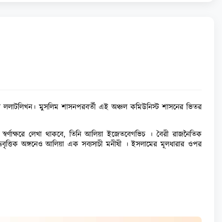
র ললাটলিখন। মুসলিম শাসনপরবর্তী এই অঞ্চল কমিউনিস্ট শাসনের ভিতর
ে স্বর্ণাক্ষরে লেখা থাকবে, তিনি আলিয়া ইজেতবেগভিচ । বৈরী রাজনৈতিক
দ্ধিবৃত্তিক অঙ্গনেও আলিয়া এক সব্যসাচী মনীষী । ইসলামের মূলধারার ওপর