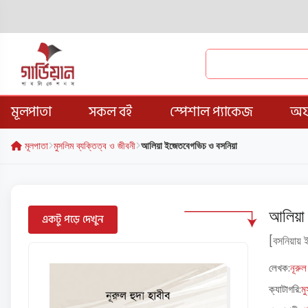
মূলপাতা
সকল বই
স্পেশাল প্যাকেজ
অফ
মূলপাতা
মুসলিম ব্যক্তিত্ব ও জীবনী
আলিয়া ইজেতবেগভিচ ও বসনিয়া
আলিয়া
একটু পড়ে দেখুন
[বসনিয়ায় ই
লেখক:
নূরুল
ক্যাটাগরি:
ম