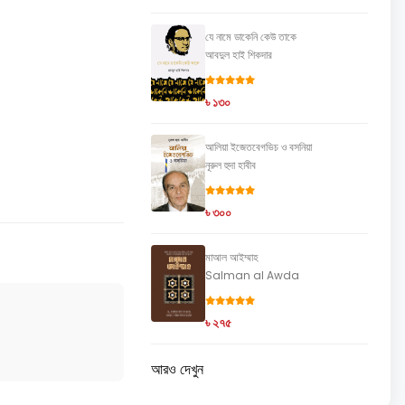
যে নামে ডাকেনি কেউ তাকে
আবদুল হাই শিকদার
৳ ১৩০
আলিয়া ইজেতবেগভিচ ও বসনিয়া
নূরুল হুদা হাবীব
৳ ৩০০
মাআল আইম্মাহ
Salman al Awda
৳ ২৭৫
আরও দেখুন