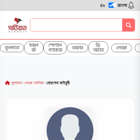
En
বাংলা
সকল
স্পেশাল
প্রি-
মূলপাতা
অফার
লেখক
বই
প্যাকেজ
অর্ডার
মূলপাতা
লেখক তালিকা
মোরশেদা কাইয়ুমী