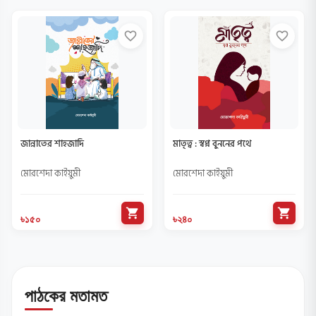
favorite_border
favorite_border
জান্নাতের শাহজাদি
মাতৃত্ব : স্বপ্ন বুননের পথে
মোরশেদা কাইয়ুমী
মোরশেদা কাইয়ুমী
shopping_cart
shopping_cart
৳১৫০
৳২৪০
পাঠকের মতামত