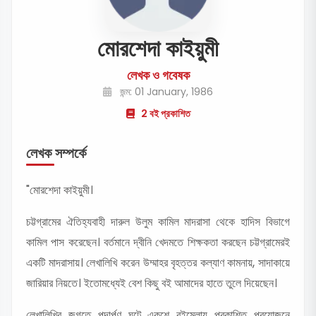
মোরশেদা কাইয়ুমী
লেখক ও গবেষক
জন্ম: 01 January, 1986
2 বই প্রকাশিত
লেখক সম্পর্কে
"মোরশেদা কাইয়ুমী।
চট্টগ্রামের ঐতিহ্যবাহী দারুল উলুম কামিল মাদরাসা থেকে হাদিস বিভাগে
কামিল পাস করেছেন। বর্তমানে দ্বীনি খেদমতে শিক্ষকতা করছেন চট্টগ্রামেরই
একটি মাদরাসায়। লেখালিখি করেন উম্মাহর বৃহত্তর কল্যাণ কামনায়, সাদাকায়ে
জারিয়ার নিয়তে। ইতোমধ্যেই বেশ কিছু বই আমাদের হাতে তুলে দিয়েছেন।
লেখালিখির জগতে পদার্পণ ঘটে একুশে বইমেলায় প্রকাশিত প্রয়োজনে