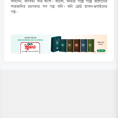
বলতেন, ফাতিমা তাঁর অংশ। আসো, আমরা গল্পে গল্পে জান্নাতের
শাহজাদির চমৎকার সব গল্প শুনি। শুনি ছোট্ট হাসান-হুসাইনের
গল্প।