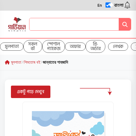
En
বাংলা
সকল
স্পেশাল
প্রি-
মূলপাতা
অফার
লেখক
বই
প্যাকেজ
অর্ডার
মূলপাতা
শিশুতোষ বই
জান্নাতের শাহজাদি
একটু পড়ে দেখুন