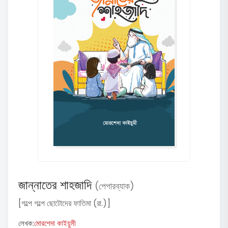
জান্নাতের শাহজাদি
(পেপারব্যাক)
[গল্পে গল্পে ছোটোদের ফাতিমা (রা.)]
লেখক:
মোরশেদা কাইয়ুমী