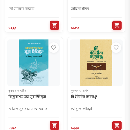
মো. মতিউর রহমান
ফাহিমা খানম
shopping_cart
shopping_cart
৳২২০
৳১৫০
favorite_border
favorite_border
কুরআন ও হাদিস
কুরআন ও হাদিস
রিফ্লেকশন ফ্রম সূরা ইউসুফ
দি ইটার্নাল চ্যালেঞ্জ
ড. মিজানুর রহমান আজহারি
আবু জাকারিয়া
shopping_cart
shopping_cart
৳১৯০
৳২২০