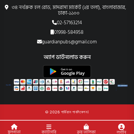
৩৪ নর্থব্রুক হল রোড, মাদরাসা মার্কেট (২য় তলা), বাংলাবাজার,
ঢাকা-১১০০
02-57163214
01998-584958
guardianpubs@gmail.com
অ্যাপ ডাউনলোড করুন
© 2026 গার্ডিয়ান পাবলিকেশন।
মূলপাতা
ক্যাটাগরি
ক্রয় তালিকা
লগইন