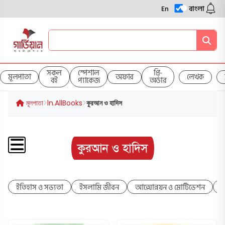
En
বাংলা
সকল
স্পেশাল
প্রি-
মূলপাতা
অফার
লেখক
বই
প্যাকেজ
অর্ডার
মূলপাতা
ln.AllBooks
কুরআন ও হাদিস
কুরআন ও হাদিস
ইতিহাস ও সভ্যতা
ইসলামি জীবন
আত্মোন্নয়ন ও মোটিভেশন
ক