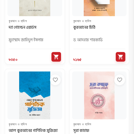
কুরআন ও হাদিস
কুরআন ও হাদিস
দ্যা গোল্ডেন ওয়ার্ডস
কুরআনের চিঠি
মুহাম্মাদ জাহিদুল ইসলাম
ড. আদহাম শারকাভি
shopping_cart
shopping_cart
৳৩৫০
৳১৬৫
favorite_border
favorite_border
কুরআন ও হাদিস
কুরআন ও হাদিস
আল কুরআনের গাণিতিক মুজিজা
সূরা কাহাফ