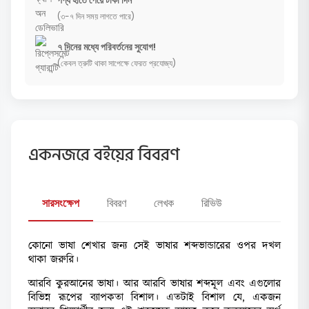
(৩-৭ দিন সময় লাগতে পারে)
৭ দিনের মধ্যে পরিবর্তনের সুযোগ!
(কেবল ত্রুটি থাকা সাপেক্ষে ফেরত প্রযোজ্য)
একনজরে বইয়ের বিবরণ
সারসংক্ষেপ
বিবরণ
লেখক
রিভিউ
কোনো ভাষা শেখার জন্য সেই ভাষার শব্দভান্ডারের ওপর দখল
থাকা জরুরি।
আরবি কুরআনের ভাষা। আর আরবি ভাষার শব্দমূল এবং এগুলোর
বিভিন্ন রূপের ব্যাপকতা বিশাল। এতটাই বিশাল যে, একজন