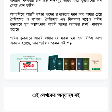
অনারব শিক্ষার্থীর জন্য এই শব্দসমূহ আয়ত্ত করে কুরআনের অর্থ
বোঝা বেশ কঠিন।
অপরদিকে আরবি ভাষার শব্দের রূপান্তরের ধরন অন্য ভাষার চেয়ে
বৈচিত্র্যময় ও ব্যাপক। বৈচিত্র্যের এই বিশালতা সত্ত্বেও পবিত্র
কুরআনে খুব অল্পসংখ্যক আরবি শব্দের রূপান্তর (ফর্ম) ব্যবহৃত
হয়েছে।
পবিত্র কুরআনে আরবি ভাষার যে সকল মূল শব্দ বিভিন্ন রূপে
ব্যবহৃত হয়েছে, তার পূর্ণাঙ্গ সংকলন এই গ্রন্থ
।
এই লেখকের অন্যান্য বই