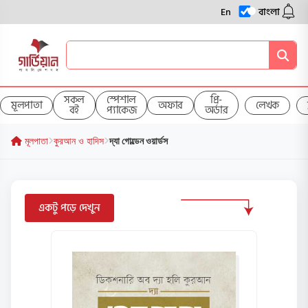
En
বাংলা
সকল
স্পেশাল
প্রি-
মূলপাতা
অফার
লেখক
বই
প্যাকেজ
অর্ডার
মূলপাতা
কুরআন ও হাদিস
দ্যা গোল্ডেন ওয়ার্ডস
একটু পড়ে দেখুন