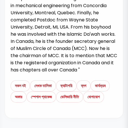
in mechanical engineering from Concordia
University, Montreal, Quebec. Finally, he
completed Postdoc from Wayne State
University, Detroit, MI, USA. From his boyhood
he was involved with the Islamic Da'wah works.
In Canada, he is the founder secretary general
of Muslim Circle of Canada (MCC). Now he is
the chairman of MCC. It is to mention that MCC
is the registered organization in Canada and it
has chapters all over Canada "
সকল বই
লেখক তালিকা
ক্যাটাগরি
ব্লগ
কার্যক্রম
অফার
স্পেশাল প্যাকেজ
ডেলিভারি নীতি
যোগাযোগ