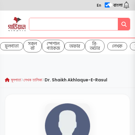
En
বাংলা
সকল
স্পেশাল
প্রি-
মূলপাতা
অফার
লেখক
বই
প্যাকেজ
অর্ডার
মূলপাতা
লেখক তালিকা
Dr. Shaikh Akhlaque-E-Rasul