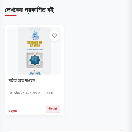
লেখকের প্রকাশিত বই
favorite_border
সাইন্স অফ দাওয়াহ
Dr. Shaikh Akhlaque-E-Rasul
স্টক নেই
৳২৩০