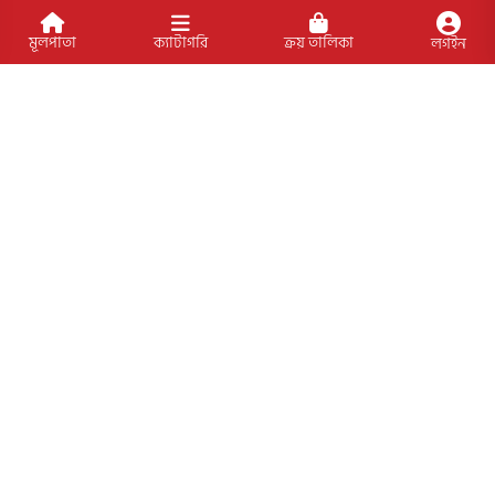
সাবসক্রাইব
মূলপাতা
ক্যাটাগরি
ক্রয় তালিকা
লগইন
সোশ্যাল মাধ্যমে যুক্ত থাকুন
বিশেষ ফিচার
আমাদের প্রকাশিত বইসমূহ
ব্লগ
লেখক
অফার
আমাদের স্পেশাল প্যাকেজসমূহ
পাণ্ডলিপি জমা