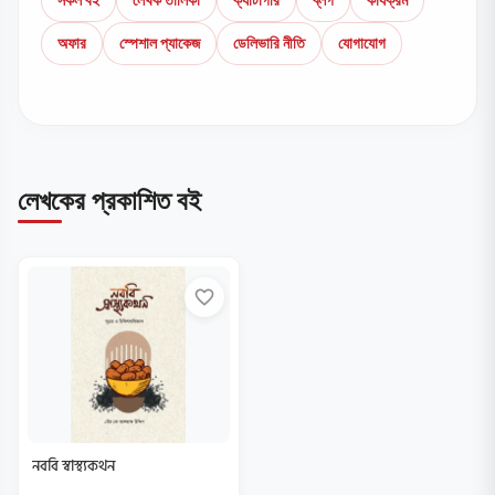
অফার
স্পেশাল প্যাকেজ
ডেলিভারি নীতি
যোগাযোগ
লেখকের প্রকাশিত বই
favorite_border
নববি স্বাস্থ্যকথন