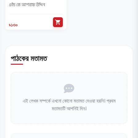
এইচ কে আশরাফ উদ্দিন
shopping_cart
৳১৩০
পাঠকের মতামত
এই লেখক সম্পর্কে এখনো কোনো মতামত দেওয়া হয়নি। প্রথম
মতামতটি আপনিই দিন।