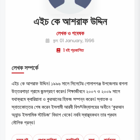
এইচ কে আশরাফ উদ্দিন
লেখক ও গবেষক
জন্ম: 01 January, 1996
1 বই প্রকাশিত
লেখক সম্পর্কে
এইচ কে আশরাফ উদ্দিন। ১৯৯৬ সালে সিলেটের গোলাপগঞ্জ উপজেলার বাগলা
উত্তরপাড়া গ্রামে জন্মগ্রহণ করেন। শিক্ষাজীবনে ২০০৭ ও ২০০৯ সালে
যথাক্রমে ক্বারিয়ানা ও কুরআনের হিফজ সম্পন্ন করেন। স্নাতক ও
স্নাতকোত্তর শেষ করেন ইসলামী আরবী বিশ^বিদ্যালয়ের অধীনে ‘কুরআন
অ্যান্ড ইসলামিক স্টাডিজ’ বিভাগ থেকে। নববি স্বাস্থ্যকথন তার প্রথম
মৌলিক গ্রন্থ।
সকল বই
লেখক তালিকা
ক্যাটাগরি
ব্লগ
কার্যক্রম