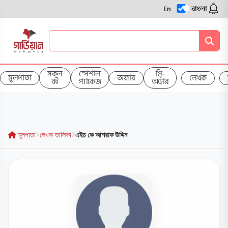
En
বাংলা
সকল
স্পেশাল
প্রি-
মূলপাতা
অফার
লেখক
বই
প্যাকেজ
অর্ডার
মূলপাতা
লেখক তালিকা
এইচ কে আশরাফ উদ্দিন