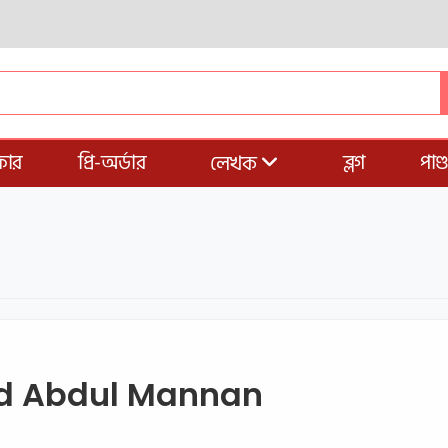
ার
প্রি-অর্ডার
ব্লগ
পাণ
লেখক
d Abdul Mannan