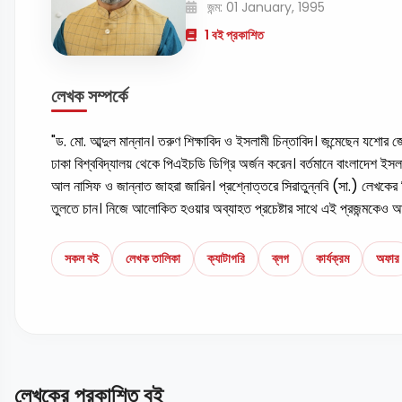
জন্ম: 01 January, 1995
1 বই প্রকাশিত
লেখক সম্পর্কে
"ড. মো. আব্দুল মান্নান। তরুণ শিক্ষাবিদ ও ইসলামী চিন্তাবিদ। জন্মেছেন যশো
ঢাকা বিশ্ববিদ্যালয় থেকে পিএইচডি ডিগ্রি অর্জন করেন। বর্তমানে বাংলাদেশ ইসলা
আল নাসিফ ও জান্নাত জাহরা জারিন। প্রশ্নোত্তরে সিরাতুন্নবি (সা.) লেখকের দ
তুলতে চান। নিজে আলোকিত হওয়ার অব্যাহত প্রচেষ্টার সাথে এই প্রজন্মকেও আল
সকল বই
লেখক তালিকা
ক্যাটাগরি
ব্লগ
কার্যক্রম
অফার
লেখকের প্রকাশিত বই