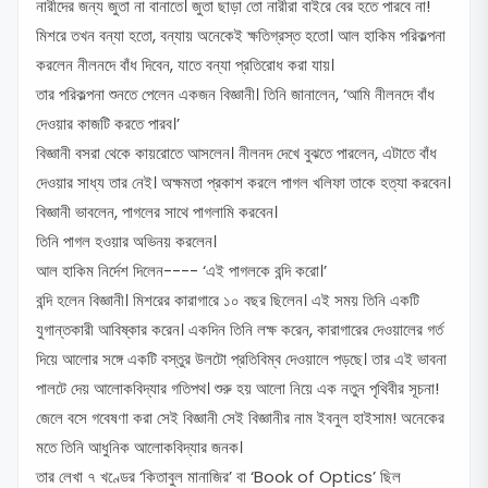
নারীদের জন্য জুতা না বানাতে। জুতা ছাড়া তো নারীরা বাইরে বের হতে পারবে না!
মিশরে তখন বন্যা হতো, বন্যায় অনেকেই ক্ষতিগ্রস্ত হতো। আল হাকিম পরিকল্পনা
করলেন নীলনদে বাঁধ দিবেন, যাতে বন্যা প্রতিরোধ করা যায়।
তার পরিকল্পনা শুনতে পেলেন একজন বিজ্ঞানী। তিনি জানালেন, ‘আমি নীলনদে বাঁধ
দেওয়ার কাজটি করতে পারব।’
বিজ্ঞানী বসরা থেকে কায়রোতে আসলেন। নীলনদ দেখে বুঝতে পারলেন, এটাতে বাঁধ
দেওয়ার সাধ্য তার নেই। অক্ষমতা প্রকাশ করলে পাগল খলিফা তাকে হত্যা করবেন।
বিজ্ঞানী ভাবলেন, পাগলের সাথে পাগলামি করবেন।
তিনি পাগল হওয়ার অভিনয় করলেন।
আল হাকিম নির্দেশ দিলেন---- ‘এই পাগলকে বন্দি করো।’
বন্দি হলেন বিজ্ঞানী। মিশরের কারাগারে ১০ বছর ছিলেন। এই সময় তিনি একটি
যুগান্তকারী আবিষ্কার করেন। একদিন তিনি লক্ষ করেন, কারাগারের দেওয়ালের গর্ত
দিয়ে আলোর সঙ্গে একটি বস্তুর উলটো প্রতিবিম্ব দেওয়ালে পড়ছে। তার এই ভাবনা
পালটে দেয় আলোকবিদ্যার গতিপথ। শুরু হয় আলো নিয়ে এক নতুন পৃথিবীর সূচনা!
জেলে বসে গবেষণা করা সেই বিজ্ঞানী সেই বিজ্ঞানীর নাম ইবনুল হাইসাম! অনেকের
মতে তিনি আধুনিক আলোকবিদ্যার জনক।
তার লেখা ৭ খণ্ডের ‘কিতাবুল মানাজির’ বা ‘Book of Optics’ ছিল