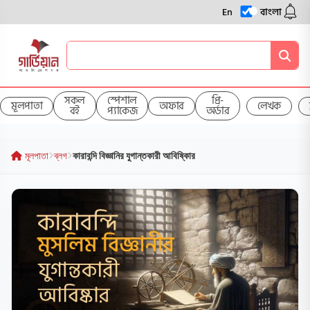
En
বাংলা
সকল
স্পেশাল
প্রি-
মূলপাতা
অফার
লেখক
বই
প্যাকেজ
অর্ডার
মূলপাতা
ব্লগ
কারাবন্দি বিজ্ঞানির যুগান্তকারী আবিষ্কিার