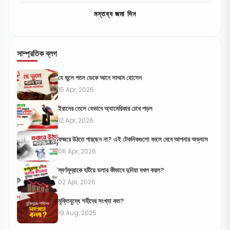
মন্তব্য জমা দিন
সাম্প্রতিক ব্লগ
যে ভুলে পতন ডেকে আনে সাদ্দাম হোসেন
15 Apr, 2026
ইরানের তেলে যেভাবে অ্যামেরিকার চোখ পড়ল
12 Apr, 2026
ফজরে উঠতে পারছেন না? এই টেকনিকগুলো বদলে দেবে আপনার অভ্যাস
06 Apr, 2026
স্বর্ণমূদ্রাকে হটিয়ে ডলার কীভাবে দুনিয়া দখল করল?
02 Apr, 2026
মুক্তিযুদ্ধে শহীদের সংখ্যা কত?
19 Aug, 2025