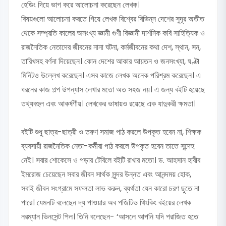
হেডিং দিয়ে ভাগ করে আলোচনা করেছেন লেখক।
বিষয়গুলো আলোচনা করতে গিয়ে লেখক বিশ্বের বিভিন্ন দেশের সুদূর অতীত
থেকে সম্প্রতি কালের অসংখ্য জ্ঞানী গুণী বিজ্ঞানী দার্শনিক কবি সাহিত্যিক ও
রাজনৈতিক নেতাদের জীবনের নানা ঘটনা, কর্মজীবনের কথা দেশ, স্থান, সন,
তারিখসহ বর্ণনা দিয়েছেন। কোন দেশের আকার আয়তন ও জনসংখ্যা, ঘণ্টা
মিনিটও উল্লেখ করেছেন। এসব কাজে লেখক অনেক পরিশ্রম করেছেন। এ
ধরনের কাজ গল্প উপন্যাস লেখার মতো অত সহজ নয়। এ জন্য বইটি হয়েছে
তথ্যবহুল এবং আকর্ষণীয়। লেখকের ভাষায়ও রয়েছে এক যাদুকরী ক্ষমতা।
বইটি শুধু ছাত্র-ছাত্রী ও তরুণ সমাজ পাঠ করলে উপকৃত হবেন না, শিক্ষক
ব্যবসায়ী রাজনৈতিক নেতা-কর্মীরা পাঠ করলে উপকৃত হবেন তাতে সন্দেহ
নেই। সবার শোকেসে ও পড়ার টেবিলে বইটি রাখার মতো। ড. আহসান হাবীব
ইমরোজ চেয়েছেন সবার জীবন সার্থক সুন্দর উন্নত এবং আনন্দময় হোক,
সবাই জীবন সংগ্রামে সফলতা লাভ করুন, ব্যর্থতা যেন কারো চরণ ছুতে না
পারে। যেমনটি বলেছেন দ্য পাওয়ার অব পজিটিভ থিংকিং বইয়ের লেখক
নরম্যান ভিনসেন্ট পিল। তিনি বলেছেন- ‘আসলে আপনি যদি পরাজিত হতে