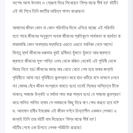
অশেষ আশা উৎসাহ ও প্রেরণা দিয়ে লিখেছেন ‘বিশ্ব মাঝে শীর্ষ হব’ বইটি।
এই বই লিখে তিনি জাতীয় দায়িত্ব পালন করেছেন।
আমাদের জীবন কোন না কোন পরিণতির দিকে এগিয়ে যাচ্ছে এই পরিণতি
হতে পারে জীবনের অনুকূলে অথবা জীবনের প্রতিকূলে সার্থকতা বা ব্যর্থতা বা
মাঝামাঝি কোন অবস্থার মধ্যদিয়ে এগুতে এগুতে যবনিকা নেমে আসে।
কিন্তু ব্যর্থ জীবনের গুরুভার খুবই দুর্বিষহ। ধুঁকতে ধুঁকতে আর জ্বলতে
জ্বলতে জীবনের সুখ-শান্তি এসব থেকে বঞ্চিত থেকেই এই পৃথিবী থেকে
বিদায় নিতে হয়। জীবনের কাছে মার খেতে খেতে শেষ হয়ে যাবার জন্যই
পৃথিবীতে আসা নয়। পৃথিবীতে জন্মগ্রহণ করে হাত গুটিয়ে বসে থাকলে চলবে
না। কোমর বেঁধে জীবন সংগ্রামে নামতে হবে। তবেই নিজের অস্তিত্ব টিকে
থাকবে, সমাজে উন্নতি ও মর্যাদা লাভ করা সম্ভব হবে। যে সমাজে জন্মগ্রহণ
করে লালিত পালিত হলাম সে সমাজকে কিছু দিয়ে ঋণ শোধ করতে হবে না?
ড. আহসান হাবীব ইমরোজ এই জীবন দর্শনে চিন্তাশীল একজন লেখক। এ
জন্যই তিনি তার বইটি নাম দিয়েছেন ‘বিশ্ব মাঝে শীর্ষ হব’।
বইটির শেষে এক চিলতে লেখক পরিচিতি রয়েছে।