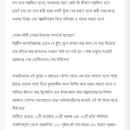
চান তবে পরাজিত হবেন, অন্যথায় নয়।’ কেউ কি জীবনে পরাজিত হতে
চায়? চায় না। তবে জয়ী হবার পথটি খুঁজে বের করতে হবে। জয়ী হবার জন্য
অদম্য ইচ্ছে এবং আত্মবিশ্বাস নিয়ে পরিশ্রম ও সাধনা করতে হবে।
লেখক বইটি লেখার উদ্দেশ্য সম্পর্কে বলেছেন :
ব্রিটিশ কলোনিয়ালরা চোখে যে ঠুলি, মুখে লাগাম আর কানে যে পড়া দিয়েছে
তার বাইরে আর জগতকে দেখতে পারি না। তাই ছা-পোষা চাকুরে হওয়াই
আমাদের শেষ ডেস্টিনেশন শেষ ইস্টিশন।
অধঃচিন্তার এই কুয়ো ও ব্যাঙের খোলস থেকে বের হয়ে আসতে হবে। লম্বা
ঠ্যাঙে তড়াক লম্ফ দিয়ে কুয়ারক্ষীর নাকে ডিসিম করে ল্যাঙ মারতে হবে। ও
পালিয়ে বাঁচবে। আর উন্মোচিত হবে উদার জ্ঞান আর আত্মোন্নয়নের বিশাল
আকাশ। সেইসব অচলায়তন ভাঙা অভিযাত্রীদের জন্যই এই বই বিশ্ব মাঝে
শীর্ষ হব।’
বইটিতে রয়েছে ১০টি অধ্যায়ে ৫৩টি প্রসঙ্গ এবং ৩০টি ছবি। গার্ডিয়ান
পাবলিকেশন্স থেকে প্রকাশিত ১২০ পৃষ্ঠার বই দাম মাত্র ১৪০ টাকা। প্রচ্ছদ