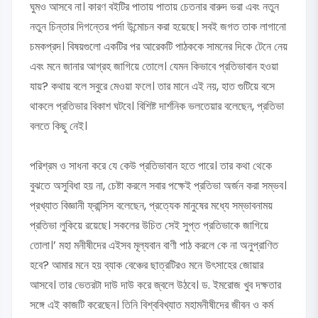
ঘুমও আসবে না। কারণ বইটির পাতায় পাতায় চেতনার বারুদ ভরা এবং নতুন
নতুন চিন্তার দিগন্তের পর্দা উন্মোচন করা হয়েছে। সবই জগত তাক লাগানো
চমকপ্রদ। বিষয়গুলো একটির পর আরেকটি পাঠককে সামনের দিকে টেনে নেয়
এবং মনে জানার আগ্রহ জাগিয়ে তোলে। যেমন কিভাবে প্রতিভাবান হওয়া
যায়? কথায় বলে সবুরে মেওয়া ফলে। তার মানে এই নয়, হাত গুটিয়ে বসে
থাকলে প্রতিভার বিকাশ ঘটবে। বিশিষ্ট দার্শনিক ভলতেয়ার বলেছেন, প্রতিভা
বলতে কিছু নেই।
পরিশ্রম ও সাধনা করে যে কেউ প্রতিভাবান হতে পারে। তার কথা থেকে
বুঝতে অসুবিধা হয় না, চেষ্টা করলে সবার পক্ষেই প্রতিভা অর্জন করা সম্ভব।
প্রখ্যাত বিজ্ঞানী ফ্রান্সিস বলেছেন, প্রত্যেক মানুষের মধ্যে সম্ভাবনাময়
প্রতিভা লুকিয়ে রয়েছে। সকলের উচিত সেই সুপ্ত প্রতিভাকে জাগিয়ে
তোলা।’ মহা মনীষীদের এইসব মূল্যবান বাণী পাঠ করলে কে না অনুপ্রাণিত
হবে? আমার মনে হয় ব্যাক বেঞ্চের ছাত্রটিরও মনে উৎসাহের জোয়ার
আসবে। তার ভেতরটা দাউ দাউ করে জ্বলে উঠবে। ড. ইমরোজ খুব দক্ষতার
সঙ্গে এই কাজটি করেছেন। তিনি বিশ্ববিখ্যাত মহামনীষীদের জীবন ও কর্ম