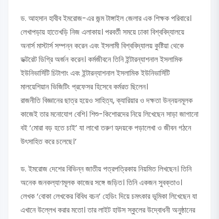
ড. আহসান হাবীব ইমরোজ-এর জন্ম টাঙ্গাইল জেলার এক শিক্ষক পরিবারে।
লেখাপড়ায় হাতেখড়ি নিজ এলাকায়। পরবর্তী সময়ে ঢাকা বিশ্ববিদ্যালয়ে
অনার্স মাস্টার্স সম্পন্ন করেন এবং ইসলামী বিশ্ববিদ্যালয় কুষ্টিয়া থেকে
ডক্টরেট ডিগ্রি অর্জন করেন। কর্মজীবনে তিনি ইন্টারন্যাশনাল ইসলামিক
ইউনিভার্সিটি চিটাগাং এবং ইন্টারন্যাশনাল ইসলামিক ইউনিভার্সিটি
মালয়েশিয়ান ভিজিটিং প্রফেসর হিসেবে কর্মরত ছিলেন।
রাজনীতি বিজ্ঞানের ছাত্র হয়েও সাহিত্য, ক্যারিয়ার ও দক্ষতা উন্নয়নমূলক
কাজেই তার মনোযোগ বেশি। শিশু-কিশোরদের নিয়ে লিখেছেন সাড়া জাগানো
বই ‘মোরা বড় হতে চাই’ যা লাখো তরুণ হৃদয়কে পড়ালেখা ও জীবন গঠনে
উৎসাহিত করে চলেছে।’
ড. ইমরোজ দেশের বিভিন্ন জাতীয় পত্রপত্রিকায় নিয়মিত লিখছেন। তিনি
অনেক জনকল্যাণমূলক কাজের সঙ্গে জড়িত। তিনি একজন সুবক্তাও।
লেখক ‘বোকা লেখকের বিবিধ বচন’ হেডিং দিয়ে চমৎকার ভূমিকা লিখেছেন যা
এখানে উল্লেখ করার মতো। তার লাইট হাউস স্কুলের উদ্বোধনী অনুষ্ঠানের