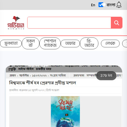
En
বাংলা
সকল
স্পেশাল
প্রি-
মূলপাতা
অফার
লেখক
বই
প্যাকেজ
অর্ডার
379 ভিউ