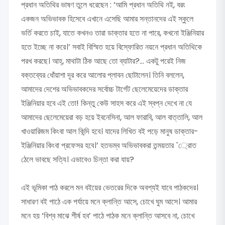
প্রধান অতিথির ভাষণ তুলে ধরেছেন : ‘আমি প্রধান অতিথি নই, বরং
একজন অভিভাবক হিসেবে এখানে এসেছি আমার সন্তানদের এই স্কুলে
ভর্তি করতে চাই, যাতে কখনও তারা ডাক্তার হতে না পারে, কখনো ইঞ্জিনিয়ার
হতে ইচ্ছে না করে।’ সবাই বিস্মিত হয়ে বিস্ফোরিত নয়নে প্রধান অতিথিকে
পরখ করছে। আহ্, মাথাটা ঠিক আছে তো ব্যাটার?... একটু পরেই নিজ
বক্তব্যের ধোঁয়াশা দূর করে আলোর প্লাবন ছোটালেন। তিনি বললেন,
আমাদের দেশের অভিভাবকদের সর্বোচ্চ টার্গেট ছেলেমেয়েদের ডাক্তার
ইঞ্জিনিয়ার হবে এই তো! কিন্তু কেউ সাহস করে এই স্বপ্ন দেখে না যে
আমাদের ছেলেমেয়েরা বড় হয়ে ইবনেসিনা, আল ফারাবি, আল বাত্তালি, আল
খাওয়ারিজম কিংবা আল কিন্দি হবে। যাদের লিখিত বই পড়ে মানুষ ডাক্তার-
ইঞ্জিনিয়ার কিংবা প্রফেসর হবে।’ হতভম্ব অভিভাবকরা তন্ময়তার ¯্রােত
ঠেলে ভাবছে সত্যি। এভাবেও চিন্তা করা যায়?
এই ভূমিকা পাঠ করলে মন বইয়ের ভেতরের দিকে অবশ্যই যাবে পাঠকদের।
সাধারণ বই পাঠে এক পর্যায়ে মনে ক্লান্তি আসে, চোখে ঘুম আসে। আমার
মনে হয় ‘বিশ্ব মাঝে শীর্ষ হব’ পাঠে পাঠক মনে ক্লান্তি আসবে না, চোখে