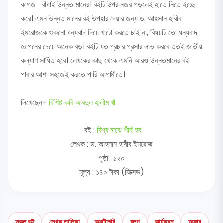
কাগজ বাঁধাই উন্নত মানের। বইটি উপর নজর পড়লেই হাতে নিতে ইচ্ছে
করে। এমন উন্নত মানের বই উপহার দেয়ার জন্য ড. আহসান হাবীব
ইমরোজকে শুকনো ধন্যবাদ দিয়ে খাটো করতে চাই না, বিষয়টি তো ধন্যবাদ
জ্ঞাপনের চেয়ে অনেক বড়। বইটি যত প্রচার প্রসার লাভ করবে ততই জাতীয়
কল্যাণ সাধিত হবে। লেখকের কাছ থেকে এমনি আরও উন্নতমানের বই
পাবার আশা সহজেই করতে পারি আগামীতে।
লিখেছেন-
বিশিষ্ট কবি আবদুল হালীম খাঁ
বই :
বিশ্ব মাঝে শীর্ষ হব
লেখক : ড. আহসান হাবীব ইমরোজ
পৃষ্ঠা : ১২০
মূল্য : ১৪০ টাকা (ফিক্সড)
সকল বই
লেখক তালিকা
ক্যাটাগরি
ব্লগ
কার্যক্রম
অফার