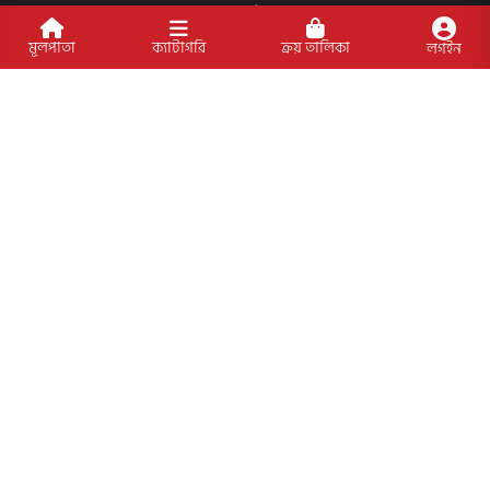
অফার
আমাদের স্পেশাল প্যাকেজসমূহ
মূলপাতা
ক্যাটাগরি
ক্রয় তালিকা
লগইন
পাণ্ডলিপি জমা
আমাদের কার্যক্রম
প্রাপ্তিস্থান
ক্যাটাগরি
প্রয়োজনীয় লিংক
কীভাবে ওয়েবসাইটে অর্ডার করবেন?
গার্ডিয়ান পরিচিতি
পাণ্ডুলিপি শর্তাবলী
যোগাযোগ
ব্যবহারের শর্তাবলি
মূল্য পরিশোধ পদ্ধতি