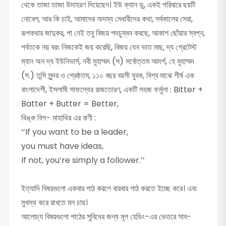
থেকে তাজা তাজা উদাহরণ দিয়েছেন। ইউ ক্যান ডু, একই পরিবারে ছয়টি
নোবেল, আর কি চাই, আমাদের অদম্য মেধাবীদের কথা, সর্বকালের সেরা,
রূপকথার জাদুকর, পা নেই তবু বিজয় পদচুম্বন করছে, আকাশ ছোঁয়ার স্বপ্ন,
পর্বতকে নয় বরং নিজকেই জয় করেছি, বিজয় যেন ভাত মাছ, দ্য গ্রেটেস্ট
ম্যান অন দ্য ইউনিভার্স, নবী মুহাম্মদ (স) সর্বোত্তম আদর্শ, হে মুহাম্মদ
(স.) তুমি সুন্দর ও শ্রেষ্ঠতম, ১১০ বছর বয়সী যুবক, বিশ্ব মাঝে শীর্ষ এক
বাংলাদেশী, ইসলামী সাফল্যের রাজতোরণ, একটি সহজ ফর্মুলা : Bitter +
Batter + Butter = Better,
থিঙ্ক বিগ- মাহাথির এর বাণী :
‘’If you want to be a leader,
you must have ideas,
If not, you’re simply a follower.’’
ইত্যাদি বিষয়গুলো একবার পাঠ করলে বারবার পাঠ করতে ইচ্ছে করে। এবং
মুখস্থ করে রাখতে মন চায়।
আলোচ্য বিষয়গুলো পাঠের সুবিধের জন্য মূল হেডিং-এর ভেতরে সাব-