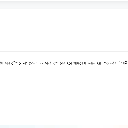
ি ঐ রাস্তায় আর দৌড়াবে না? মেঘলা দিন ছাতা ছাড়া বের হলে আফসোস করতে হয়। পরেরবার নিশ