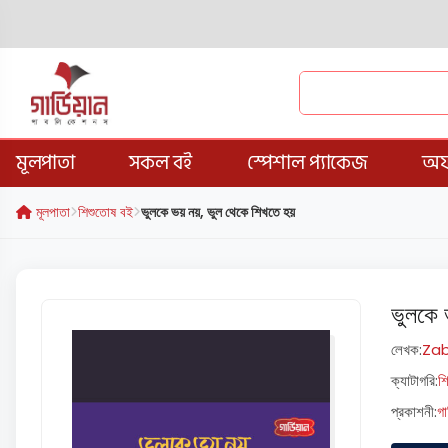
মূলপাতা
সকল বই
স্পেশাল প্যাকেজ
অফ
মূলপাতা
শিশুতোষ বই
ভুলকে ভয় নয়, ভুল থেকে শিখতে হয়
ভুলকে 
লেখক:
Za
ক্যাটাগরি:
শ
প্রকাশনী:
গা