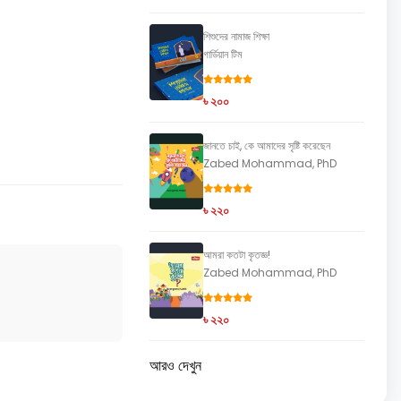
শিশুদের নামাজ শিক্ষা
গার্ডিয়ান টিম
৳ ২০০
জানতে চাই, কে আমাদের সৃষ্টি করেছেন
Zabed Mohammad, PhD
৳ ২২০
আমরা কতটা কৃতজ্ঞ!
Zabed Mohammad, PhD
৳ ২২০
আরও দেখুন