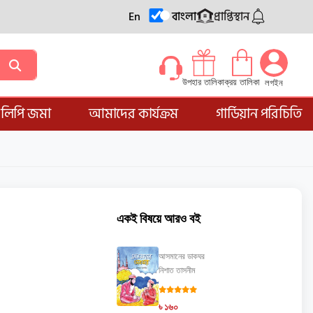
En
বাংলা
প্রাপ্তিস্থান
ক্রয় তালিকা
উপহার তালিকা
লগইন
্ডলিপি জমা
আমাদের কার্যক্রম
গার্ডিয়ান পরিচিতি
একই বিষয়ে আরও বই
আসমানের ডাকঘর
নিশাত তাসনীম
৳ ১৬০