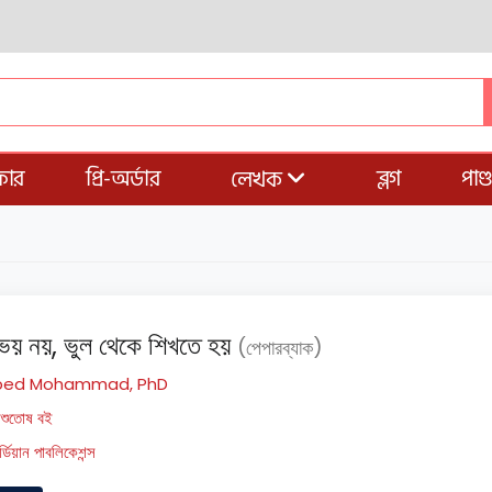
ার
প্রি-অর্ডার
ব্লগ
পাণ
লেখক
ভয় নয়, ভুল থেকে শিখতে হয়
(পেপারব্যাক)
bed Mohammad, PhD
িশুতোষ বই
র্ডিয়ান পাবলিকেশন্স