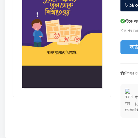
৳ ১৮০
স্টকে আ
স্টক শেষ হও
অর্
উপহার তা
পণ
(৩