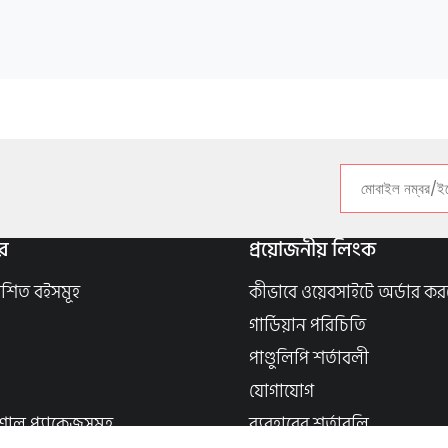
র
প্রয়োজনীয় লিংক
াশিত বইসমূহ
কীভাবে ওয়েবসাইটে অর্ডার কর
গার্ডিয়ান পরিচিতি
পাণ্ডুলিপি শর্তাবলী
যোগাযোগ
শাল প্যাকেজসমূহ
ব্যবহারের শর্তাবলি