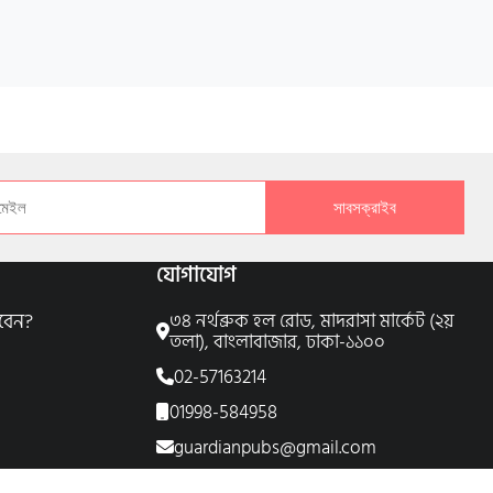
সাবসক্রাইব
যোগাযোগ
বেন?
৩৪ নর্থব্রুক হল রোড, মাদরাসা মার্কেট (২য়
তলা), বাংলাবাজার, ঢাকা-১১০০
02-57163214
01998-584958
guardianpubs@gmail.com