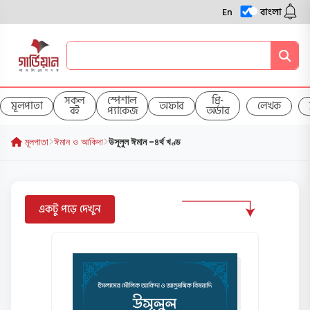
En
বাংলা
সকল
স্পেশাল
প্রি-
মূলপাতা
অফার
লেখক
বই
প্যাকেজ
অর্ডার
মূলপাতা
ঈমান ও আকিদা
উসূলুল ঈমান -৪র্থ খণ্ড
একটু পড়ে দেখুন