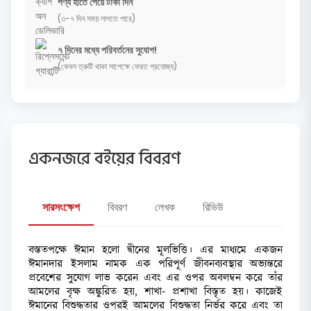
পণ্য হাতে পেয়ে টাকা দিন
(৩-৭ দিন সময় লাগতে পারে)
৭ দিনের মধ্যে পরিবর্তনের সুযোগ!
(কেবল ত্রুটি থাকা সাপেক্ষে ফেরত প্রযোজ্য)
একনজরে বইয়ের বিবরণ
সারসংক্ষেপ
বিবরণ
লেখক
রিভিউ
বস্ততপক্ষে ঈমান হলো দ্বীনের মূলভিত্তি। এর মাধ্যমে একজন
ঈমানদার ইসলাম নামক এক পরিপূর্ণ জীবনব্যবস্থার অভ্যন্তরে
প্রবেশের সুযোগ লাভ করেন এবং এর ওপর অবলম্বন করে তাঁর
আমলের বৃক্ষ অঙ্কুরিত হয়, শাখা- প্রশাখা বিস্তৃত হয়। কাজেই
ঈমানের বিশুদ্ধতার ওপরই আমলের বিশুদ্ধতা নির্ভর করে এবং তা