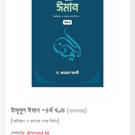
উসূলুল ঈমান -৪র্থ খণ্ড
(হার্ডকভার)
[আখিরাত ও কদরের ওপর ঈমান]
লেখক:
Dr. Ahmed Ali