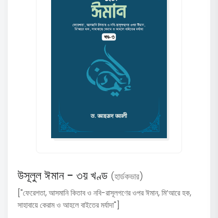
উসূলুল ঈমান - ৩য় খণ্ড
(হার্ডকভার)
["ফেরেশতা, আসমানি কিতাব ও নবি-রাসূলগণের ওপর ঈমান, মি’আরে হক,
সাহাবায়ে কেরাম ও আহলে বাইতের মর্যাদা"]