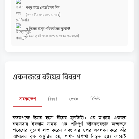
পণ্য হাতে পেয়ে টাকা দিন
(৩-৭ দিন সময় লাগতে পারে)
৭ দিনের মধ্যে পরিবর্তনের সুযোগ!
(কেবল ত্রুটি থাকা সাপেক্ষে ফেরত প্রযোজ্য)
একনজরে বইয়ের বিবরণ
সারসংক্ষেপ
বিবরণ
লেখক
রিভিউ
বস্ততপক্ষে ঈমান হলো দ্বীনের মূলভিত্তি। এর মাধ্যমে একজন
ঈমানদার ইসলাম নামক এক পরিপূর্ণ জীবনব্যবস্থার অভ্যন্তরে
প্রবেশের সুযোগ লাভ করেন এবং এর ওপর অবলম্বন করে তাঁর
আমলের বৃক্ষ অঙ্কুরিত হয়, শাখা- প্রশাখা বিস্তৃত হয়। কাজেই