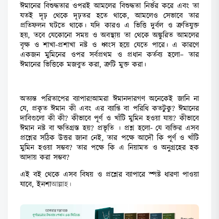
ঈমানের বিশুদ্ধতার ওপরই আমলের বিশুদ্ধতা নির্ভর করে এবং তা
যতই দৃঢ় থেকে দৃঢ়তর হতে থাকে, আমলেও সেভাবে তার
প্রতিফলন ঘটতে থাকে। যদি কারও এ ভিত্তি দুর্বল ও ত্রুতিযুক্ত
হয়, তবে যেকোনো সময় ও অবস্থায় তা থেকে অঙ্কুরিত আমলের
বৃক্ষ ও শাখা-প্রশাখা নষ্ট ও ধ্বংস হয়ে যেতে পারে। এ কারণে
একজন মুমিনের ওপর সর্বপ্রথম ও প্রধান কর্তব্য হলো– তার
ঈমানের ভিত্তিকে মজবুত করা, ত্রুটি মুক্ত করা।
অত্যন্ত পরিতাপের ব্যাপার!আমরা ঈমানদারগণ অনেকেই জানি না
যে, প্রকৃত ঈমান কী এবং এর ব্যাপ্তি বা পরিধি কতটুকু? ঈমানের
দাবিগুলো কী কী? কীভাবে পূর্ণ ও খাঁটি মুমিন হওয়া যায়? কীভাবে
ঈমান নষ্ট বা ক্ষতিগ্রস্ত হয়? প্রভৃতি । প্রশ্ন হলো- যে ব্যক্তির এসব
প্রশ্নের সঠিক উত্তর জানা নেই, তার পক্ষে আদৌ কি পূর্ণ ও খাঁটি
মুমিন হওয়া সম্ভব? তার পক্ষে কি এ নিয়ামত ও অনুগ্রহের হক
আদায় করা সম্ভব?
এই বই থেকে এসব বিষয় ও প্রশ্নের ব্যাপারে স্পষ্ট ধারণা পাওয়া
যাবে, ইনশ
াআল্লাহ।