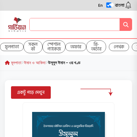
En
বাংলা
সকল
স্পেশাল
প্রি-
মূলপাতা
অফার
লেখক
বই
প্যাকেজ
অর্ডার
মূলপাতা
ঈমান ও আকিদা
উসূলুল ঈমান - ৩য় খণ্ড
একটু পড়ে দেখুন