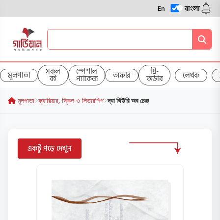
En
বাংলা
সকল
স্পেশাল
প্রি-
মূলপাতা
অফার
লেখক
বই
প্যাকেজ
অর্ডার
মূলপাতা
ক্যারিয়ার, স্কিল ও লিডারশিপ
দ্যা থিউরি অব চেঞ্জ
একটু পড়ে দেখুন