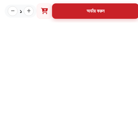
প্রয়োজনীয় লিংক
১
অর্ডার করুন
কীভাবে ওয়েবসাইটে অর্ডার করবেন?
গার্ডিয়ান পরিচিতি
পাণ্ডুলিপি শর্তাবলী
যোগাযোগ
ব্যবহারের শর্তাবলি
মূল্য পরিশোধ পদ্ধতি
ডেলিভারি নীতি
পণ্য ফেরত ও পরিবর্তন নীতি
মূল্য ফেরতনীতি
গ্রাহক তথ্য সংরক্ষণ নীতি
যোগাযোগ