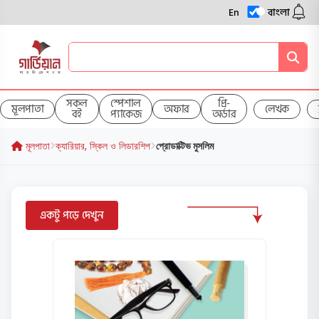
En
বাংলা
সকল
স্পেশাল
প্রি-
মূলপাতা
অফার
লেখক
বই
প্যাকেজ
অর্ডার
মূলপাতা
ক্যারিয়ার, স্কিল ও লিডারশিপ
প্রোডাক্টিভ মুসলিম
একটু পড়ে দেখুন