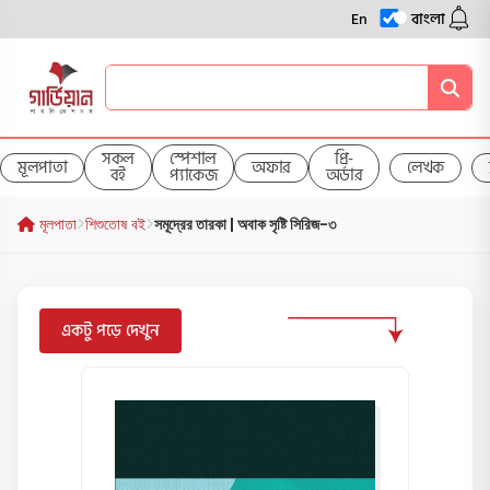
En
বাংলা
সকল
স্পেশাল
প্রি-
মূলপাতা
অফার
লেখক
বই
প্যাকেজ
অর্ডার
মূলপাতা
শিশুতোষ বই
সমূদ্রের তারকা | অবাক সৃষ্টি সিরিজ-৩
একটু পড়ে দেখুন