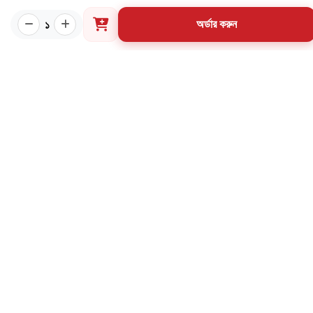
পাণ্ডুলিপি শর্তাবলী
১
অর্ডার করুন
যোগাযোগ
ব্যবহারের শর্তাবলি
মূল্য পরিশোধ পদ্ধতি
ডেলিভারি নীতি
পণ্য ফেরত ও পরিবর্তন নীতি
মূল্য ফেরতনীতি
গ্রাহক তথ্য সংরক্ষণ নীতি
যোগাযোগ
৩৪ নর্থব্রুক হল রোড, মাদরাসা মার্কেট (২য় তলা), বাংলাবাজার,
ঢাকা-১১০০
02-57163214
01998-584958