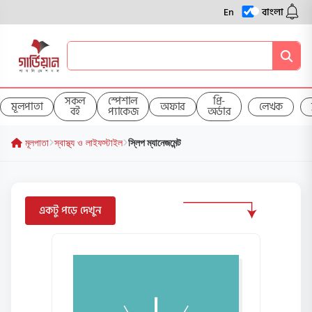
En
বাংলা
সকল
স্পেশাল
প্রি-
মূলপাতা
অফার
লেখক
বই
প্যাকেজ
অর্ডার
মূলপাতা
স্বাস্থ্য ও লাইফস্টাইল
স্লিপ ম্যানেজমেন্ট
একটু পড়ে দেখুন