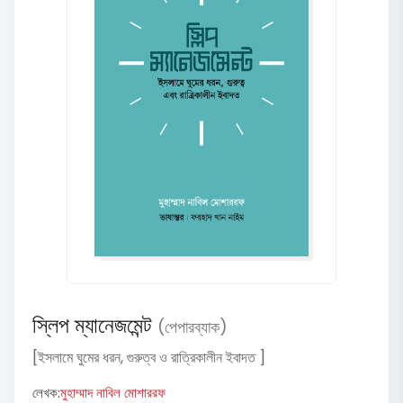
স্লিপ ম্যানেজমেন্ট
(পেপারব্যাক)
[ইসলামে ঘুমের ধরন, গুরুত্ব ও রাত্রিকালীন ইবাদত ]
লেখক:
মুহাম্মাদ নাবিল মোশাররফ