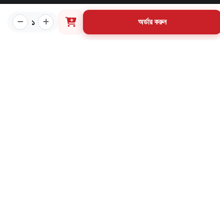
প্রয়োজনীয় লিংক
১
অর্ডার করুন
কীভাবে ওয়েবসাইটে অর্ডার করবেন?
গার্ডিয়ান পরিচিতি
পাণ্ডুলিপি শর্তাবলী
যোগাযোগ
ব্যবহারের শর্তাবলি
মূল্য পরিশোধ পদ্ধতি
ডেলিভারি নীতি
পণ্য ফেরত ও পরিবর্তন নীতি
মূল্য ফেরতনীতি
গ্রাহক তথ্য সংরক্ষণ নীতি
যোগাযোগ