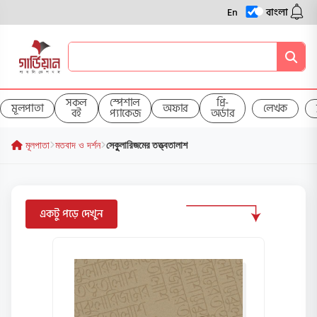
En
বাংলা
সকল
স্পেশাল
প্রি-
মূলপাতা
অফার
লেখক
বই
প্যাকেজ
অর্ডার
মূলপাতা
মতবাদ ও দর্শন
সেকুুলারিজমের তত্ত্বতালাশ
একটু পড়ে দেখুন