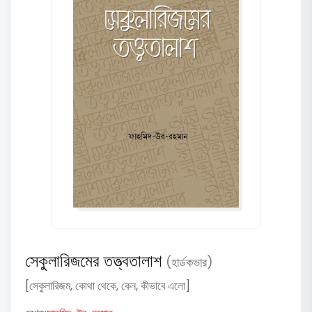
সেকুুলারিজমের তত্ত্বতালাশ
(হার্ডকভার)
[সেকুলারিজম, কোথা থেকে, কেন, কীভাবে এলো]