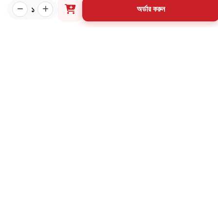
পাণ্ডুলিপি শর্তাবলী
১
অর্ডার করুন
যোগাযোগ
ব্যবহারের শর্তাবলি
মূল্য পরিশোধ পদ্ধতি
ডেলিভারি নীতি
পণ্য ফেরত ও পরিবর্তন নীতি
মূল্য ফেরতনীতি
গ্রাহক তথ্য সংরক্ষণ নীতি
যোগাযোগ
৩৪ নর্থব্রুক হল রোড, মাদরাসা মার্কেট (২য় তলা), বাংলাবাজার,
ঢাকা-১১০০
02-57163214
01998-584958