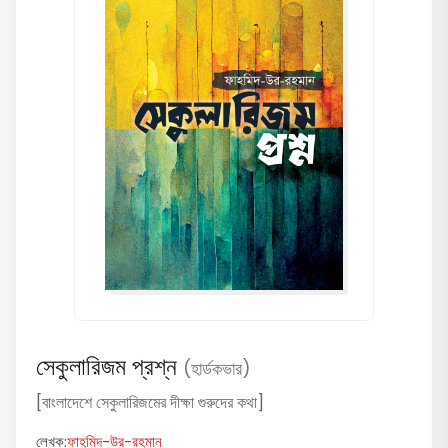
সেকুলারিজম প্রশ্ন
(হার্ডকভার)
[বাংলাদেশে সেকুলারিজমের দীক্ষা গুরুদের কথা]
লেখক:
ফাহমিদ-উর-রহমান