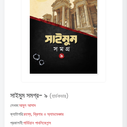
সাইমুম সমগ্র- ৯
(হার্ডকভার)
লেখক:
আবুল আসাদ
ক্যাটাগরি:
রহস্য, থ্রিলার ও অ্যাডভেঞ্চার
প্রকাশনী:
গার্ডিয়ান পাবলিকেশন্স