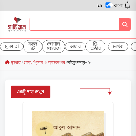
En
বাংলা
সকল
স্পেশাল
প্রি-
মূলপাতা
অফার
লেখক
বই
প্যাকেজ
অর্ডার
মূলপাতা
রহস্য, থ্রিলার ও অ্যাডভেঞ্চার
সাইমুম সমগ্র- ৯
একটু পড়ে দেখুন