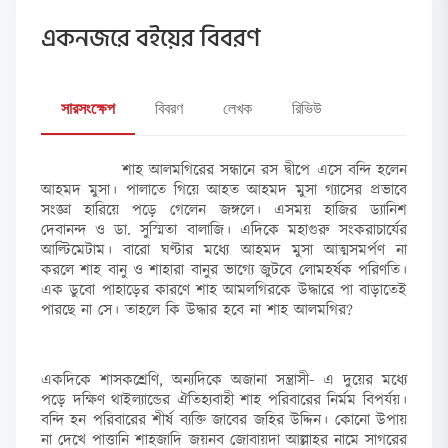
একনজরে বইয়ের বিবরণ
সারসংক্ষেপ
বিবরণ
লেখক
রিভিউ
শাহ আলমগিরের সন্ধানে রস দ্বীপে এসে বন্দি হলেন
আহমদ মুসা। পালাতে গিয়ে আহত আহমদ মুসা গ্যাসের প্রভাবে
সংজ্ঞা হারিয়ে পড়ে গেলেন জঙ্গলে। এসময় হাজির ড্যানিশ
দেবানন্দ ও ডা. সুস্মিতা বালাজি। এদিকে মহাগুরু সংকরাচার্যের
আল্টিমেটাম। বারো ঘণ্টার মধ্যে আহমদ মুসা আত্মসমর্পণ না
করলে শাহ বানু ও শাহারা বানুর ভাগ্যে জুটবে লোমহর্ষক পরিণতি।
এক ডুবো পাহাড়ের কারণে শাহ আমলগিরকে উদ্ধারে পা বাড়াতেই
পারছে না সে। তাহলে কি উদ্ধার হবে না শাহ আলমগির?
একদিকে শাসকশ্রেণি, অন্যদিকে অজানা সন্ত্রাসী- এ দুয়ের মধ্যে
পড়ে দক্ষিণ থাইল্যান্ডের ঐতিহ্যবাহী শাহ পরিবারের নির্মম বিপর্যয়।
বন্দি হন পরিবারের শীর্ষ ব্যক্তি জাবের জহির উদ্দিন। কোনো উপায়
না দেখে পাত্তানি শাহজাদি জয়নব জোবায়দা আল্লাহর নামে সাগরের