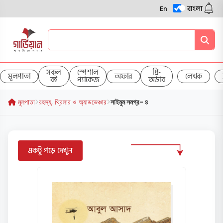
En
বাংলা
সকল
স্পেশাল
প্রি-
মূলপাতা
অফার
লেখক
বই
প্যাকেজ
অর্ডার
মূলপাতা
রহস্য, থ্রিলার ও অ্যাডভেঞ্চার
সাইমুম সমগ্র- ৪
একটু পড়ে দেখুন