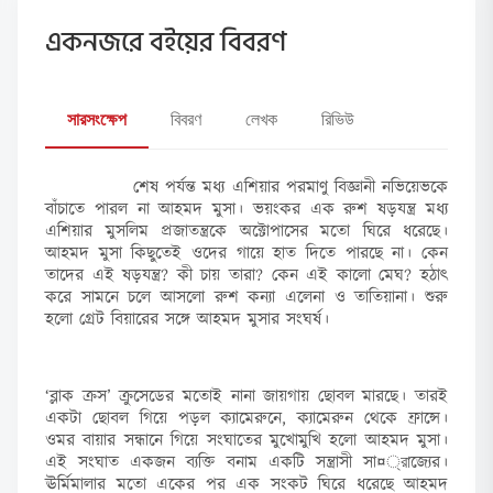
একনজরে বইয়ের বিবরণ
সারসংক্ষেপ
বিবরণ
লেখক
রিভিউ
শেষ পর্যন্ত মধ্য এশিয়ার পরমাণু বিজ্ঞানী নভিয়েভকে
বাঁচাতে পারল না আহমদ মুসা। ভয়ংকর এক রুশ ষড়যন্ত্র মধ্য
এশিয়ার মুসলিম প্রজাতন্ত্রকে অক্টোপাসের মতো ঘিরে ধরেছে।
আহমদ মুসা কিছুতেই ওদের গায়ে হাত দিতে পারছে না। কেন
তাদের এই ষড়যন্ত্র? কী চায় তারা? কেন এই কালো মেঘ? হঠাৎ
করে সামনে চলে আসলো রুশ কন্যা এলেনা ও তাতিয়ানা। শুরু
হলো গ্রেট বিয়ারের সঙ্গে আহমদ মুসার সংঘর্ষ।
‘ব্লাক ক্রস’ ক্রুসেডের মতোই নানা জায়গায় ছোবল মারছে। তারই
একটা ছোবল গিয়ে পড়ল ক্যামেরুনে, ক্যামেরুন থেকে ফ্রান্সে।
ওমর বায়ার সন্ধানে গিয়ে সংঘাতের মুখোমুখি হলো আহমদ মুসা।
এই সংঘাত একজন ব্যক্তি বনাম একটি সন্ত্রাসী সা¤্রাজ্যের।
ঊর্মিমালার মতো একের পর এক সংকট ঘিরে ধরেছে আহমদ