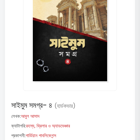
সাইমুম সমগ্র- ৪
(হার্ডকভার)
লেখক:
আবুল আসাদ
ক্যাটাগরি:
রহস্য, থ্রিলার ও অ্যাডভেঞ্চার
প্রকাশনী:
গার্ডিয়ান পাবলিকেশন্স