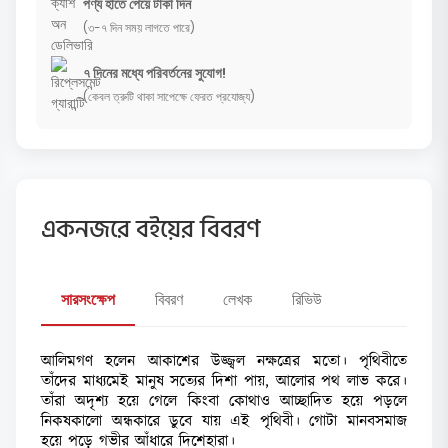
পণ্য হাতে পেয়ে টাকা দিন
(৩-৭ দিন সময় লাগতে পারে)
৭ দিনের মধ্যে পরিবর্তনের সুযোগ!
(কেবল ত্রুটি থাকা সাপেক্ষে ফেরত প্রযোজ্য)
একনজরে বইয়ের বিবরণ
সারসংক্ষেপ
বিবরণ
লেখক
রিভিউ
আলিমগণ হলেন আকাশের উজ্জ্বল নক্ষত্রের মতো। পৃথিবীতে
তাঁদের মাধ্যমেই মানুষ সত্যের দিশা পায়, আলোর পথ লাভ করে।
তাঁরা অদৃশ্য হয়ে গেলে কিংবা কোথাও আচ্ছাদিত হয়ে পড়লে
নিকষকালো অন্ধকারে ডুবে যায় এই পৃথিবী। গোটা মানবসমাজ
হয়ে পড়ে গভীর আঁধারে দিশেহারা।