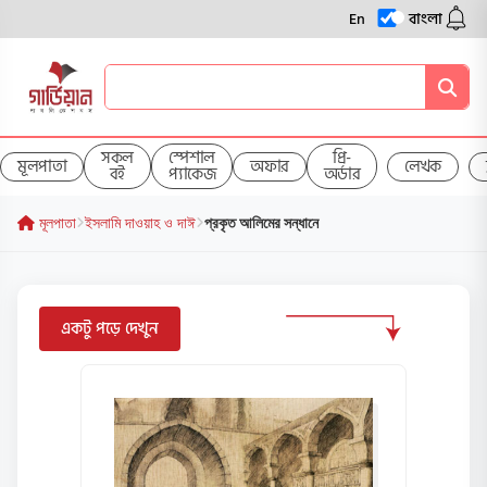
En
বাংলা
সকল
স্পেশাল
প্রি-
মূলপাতা
অফার
লেখক
বই
প্যাকেজ
অর্ডার
মূলপাতা
ইসলামি দাওয়াহ ও দাঈ
প্রকৃত আলিমের সন্ধানে
একটু পড়ে দেখুন