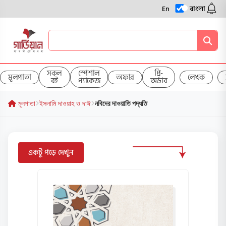
En
বাংলা
সকল
স্পেশাল
প্রি-
মূলপাতা
অফার
লেখক
বই
প্যাকেজ
অর্ডার
মূলপাতা
ইসলামি দাওয়াহ ও দাঈ
নবিদের দাওয়াতি পদ্ধতি
একটু পড়ে দেখুন