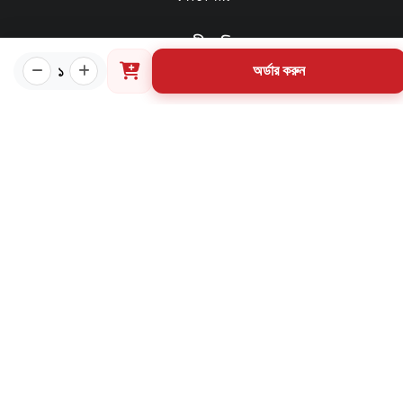
প্রয়োজনীয় লিংক
১
অর্ডার করুন
কীভাবে ওয়েবসাইটে অর্ডার করবেন?
গার্ডিয়ান পরিচিতি
পাণ্ডুলিপি শর্তাবলী
যোগাযোগ
ব্যবহারের শর্তাবলি
মূল্য পরিশোধ পদ্ধতি
ডেলিভারি নীতি
পণ্য ফেরত ও পরিবর্তন নীতি
মূল্য ফেরতনীতি
গ্রাহক তথ্য সংরক্ষণ নীতি
যোগাযোগ